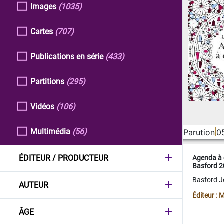
Images
(1035)
Cartes
(707)
Publications en série
(433)
Partitions
(295)
Vidéos
(106)
Multimédia
(56)
Parution
0
ÉDITEUR / PRODUCTEUR
Agenda à 
Basford 
Basford 
AUTEUR
Éditeur :
ÂGE