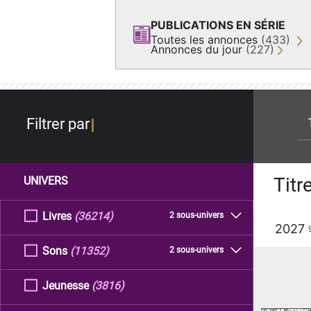
PUBLICATIONS EN SÉRIE
Toutes les annonces
(433)
Annonces du jour
(227)
re
Filtrer par
Titr
UNIVERS
Livres
(36214)
2 sous-univers
2027
Sons
(11352)
2 sous-univers
Jeunesse
(3816)