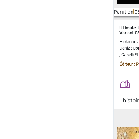
Parution
0
Ultimate 
Variant 
FERME
Hickman 
Deniz
;
Co
;
Caselli 
Juan
;
Mo
Éditeur : 
histoi