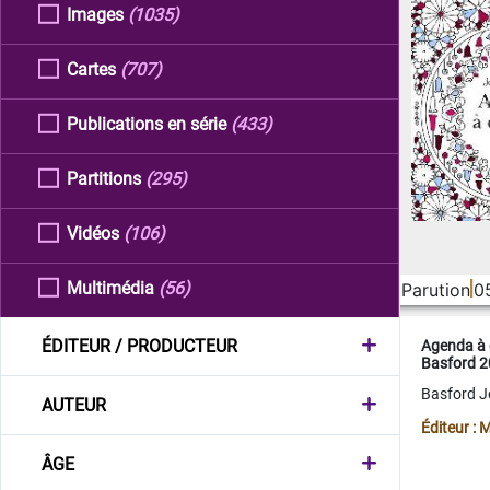
Images
(1035)
Cartes
(707)
Publications en série
(433)
Partitions
(295)
Vidéos
(106)
Multimédia
(56)
Parution
0
ÉDITEUR / PRODUCTEUR
Agenda à 
Basford 
Basford 
AUTEUR
Éditeur :
ÂGE