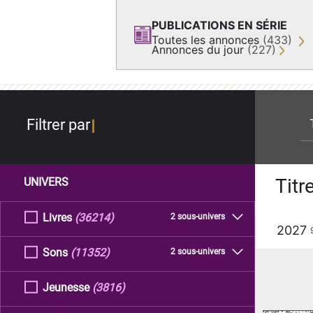
PUBLICATIONS EN SÉRIE
Toutes les annonces
(433)
Annonces du jour
(227)
re
Filtrer par
Titr
UNIVERS
Livres
(36214)
2 sous-univers
2027
Sons
(11352)
2 sous-univers
Jeunesse
(3816)