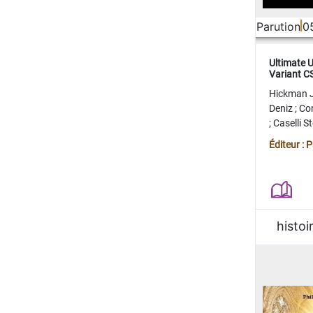
Parution
0
Ultimate 
Variant 
FERME
Hickman 
Deniz
;
Co
;
Caselli 
Juan
;
Mo
Éditeur : 
histoi