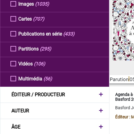
Images
(1035)
Cartes
(707)
Publications en série
(433)
Partitions
(295)
Vidéos
(106)
Multimédia
(56)
Parution
0
ÉDITEUR / PRODUCTEUR
Agenda à 
Basford 
Basford 
AUTEUR
Éditeur :
ÂGE