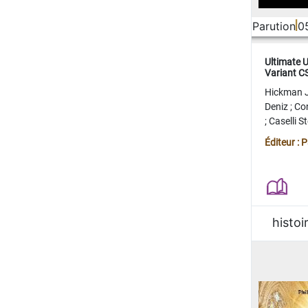
Parution
0
Ultimate 
Variant 
FERME
Hickman 
Deniz
;
Co
;
Caselli 
Juan
;
Mo
Éditeur : 
histoi