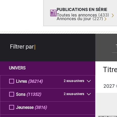
PUBLICATIONS EN SÉRIE
Toutes les annonces
(433)
Annonces du jour
(227)
re
Filtrer par
Titr
UNIVERS
Livres
(36214)
2 sous-univers
2027
Sons
(11352)
2 sous-univers
Jeunesse
(3816)