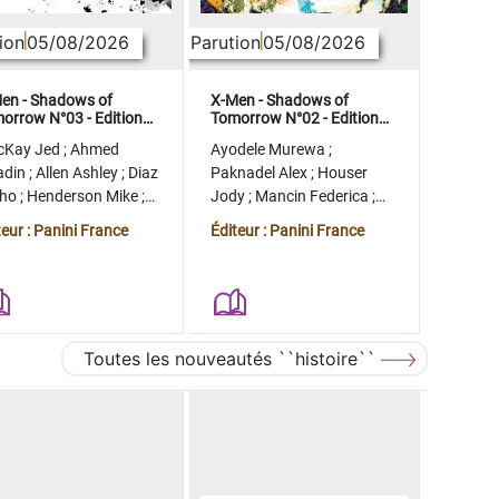
ion
05/08/2026
Parution
05/08/2026
en - Shadows of
X-Men - Shadows of
orrow N°03 - Edition
Tomorrow N°02 - Edition
lector - COMPTE FERME
collector - COMPTE FERME
cKay Jed
;
Ahmed
Ayodele Murewa
;
adin
;
Allen Ashley
;
Diaz
Paknadel Alex
;
Houser
tho
;
Henderson Mike
;
Jody
;
Mancin Federica
;
gman Ryan
Antonio Roge
;
Camagni
teur : Panini France
Éditeur : Panini France
Jacopo
Toutes les nouveautés ``histoire``