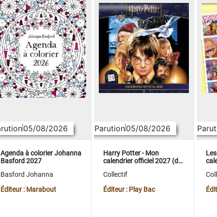
rution
05/08/2026
Parution
05/08/2026
Parut
Agenda à colorier Johanna
Harry Potter - Mon
Les
Basford 2027
calendrier officiel 2027 (de
cale
sept. 2026 à déc. 2027)
sep
Basford Johanna
Collectif
Coll
Éditeur : Marabout
Éditeur : Play Bac
Édi