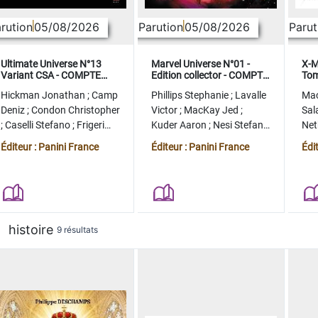
rution
05/08/2026
Parution
05/08/2026
Parut
Ultimate Universe N°13
Marvel Universe N°01 -
X-M
Variant CSA - COMPTE
Edition collector - COMPTE
Tom
FERME
FERME
col
Hickman Jonathan
;
Camp
Phillips Stephanie
;
Lavalle
Ma
Deniz
;
Condon Christopher
Victor
;
MacKay Jed
;
Sal
;
Caselli Stefano
;
Frigeri
Kuder Aaron
;
Nesi Stefano
Ne
Juan
;
Momoko Peach
;
Lopez Alvaro
Ste
Éditeur : Panini France
Éditeur : Panini France
Édi
histoire
9 résultats