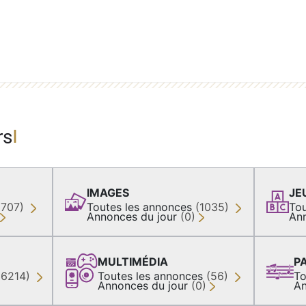
rs
IMAGES
JE
(707)
Toutes les annonces
(1035)
Tou
Annonces du jour
(0)
An
MULTIMÉDIA
P
36214)
Toutes les annonces
(56)
To
Annonces du jour
(0)
An