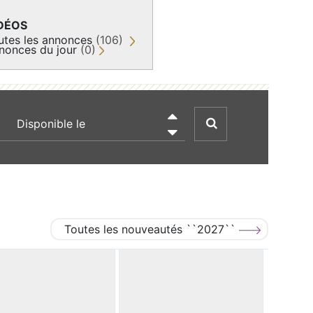
DÉOS
utes les annonces
(106)
nonces du jour
(0)
recherche par date

Toutes les nouveautés ``2027``