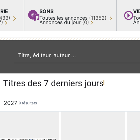
RIE
SONS
VI
433)
Toutes les annonces
(11352)
To
7)
Annonces du jour
(0)
An
recherche par mot clé
Titres des 7 derniers jours
2027
9 résultats