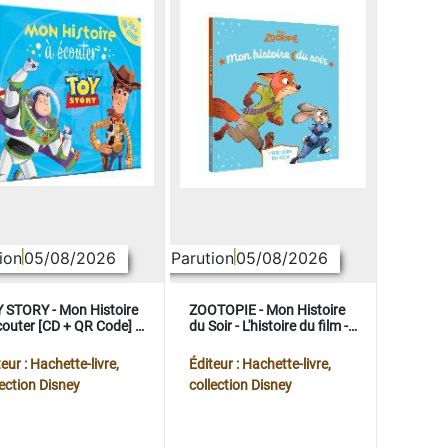
ion
05/08/2026
Parution
05/08/2026
 STORY - Mon Histoire
ZOOTOPIE - Mon Histoire
couter [CD + QR Code] -
du Soir - L'histoire du film -
ney Pixar
Disney
eur : Hachette-livre,
Éditeur : Hachette-livre,
lection Disney
collection Disney