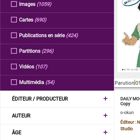
Images
(1059)
Cartes
(690)
Publications en série
(424)
Partitions
(296)
Vidéos
(107)
Multimédia
(54)
Parution
0
ÉDITEUR / PRODUCTEUR
DAILY MOO
Copy
o-okun
AUTEUR
Éditeur :
Studio
ÂGE