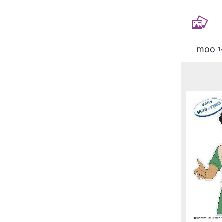
moo
1