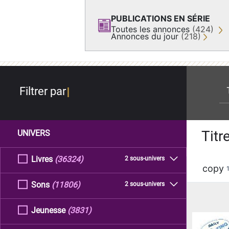
PUBLICATIONS EN SÉRIE
Toutes les annonces
(424)
Annonces du jour
(218)
re
Filtrer par
Titr
UNIVERS
Livres
(36324)
2 sous-univers
copy
Sons
(11806)
2 sous-univers
Jeunesse
(3831)