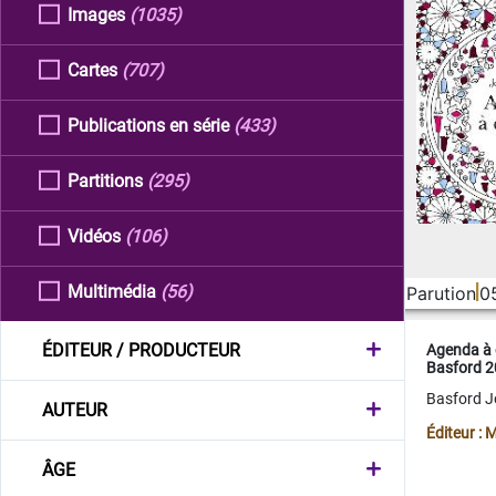
Images
(1035)
Cartes
(707)
Publications en série
(433)
Partitions
(295)
Vidéos
(106)
Multimédia
(56)
Parution
0
ÉDITEUR / PRODUCTEUR
Agenda à 
Basford 
Basford 
AUTEUR
Éditeur :
ÂGE