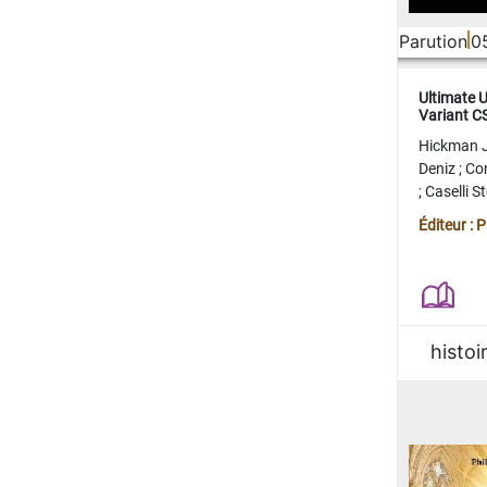
Parution
0
Ultimate 
Variant 
FERME
Hickman 
Deniz
;
Co
;
Caselli 
Juan
;
Mo
Éditeur : 
histoi