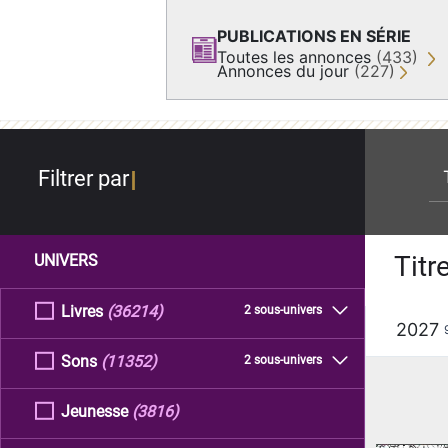
PUBLICATIONS EN SÉRIE
Toutes les annonces
(433)
Annonces du jour
(227)
re
Filtrer par
Titr
UNIVERS
Livres
(36214)
2 sous-univers
2027
Sons
(11352)
2 sous-univers
Jeunesse
(3816)