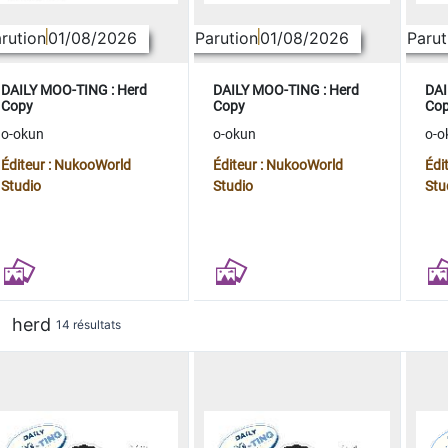
rution
01/08/2026
Parution
01/08/2026
Parut
DAILY MOO-TING : Herd
DAILY MOO-TING : Herd
DAI
Copy
Copy
Co
o-okun
o-okun
o-o
Éditeur : NukooWorld
Éditeur : NukooWorld
Édi
Studio
Studio
Stu
herd
14 résultats