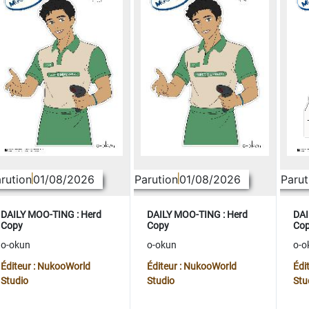
rution
01/08/2026
Parution
01/08/2026
Parut
DAILY MOO-TING : Herd
DAILY MOO-TING : Herd
DAI
Copy
Copy
Co
o-okun
o-okun
o-o
Éditeur : NukooWorld
Éditeur : NukooWorld
Édi
Studio
Studio
Stu