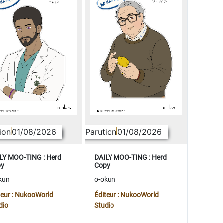
ion
01/08/2026
Parution
01/08/2026
LY MOO-TING : Herd
DAILY MOO-TING : Herd
py
Copy
kun
o-okun
teur : NukooWorld
Éditeur : NukooWorld
dio
Studio