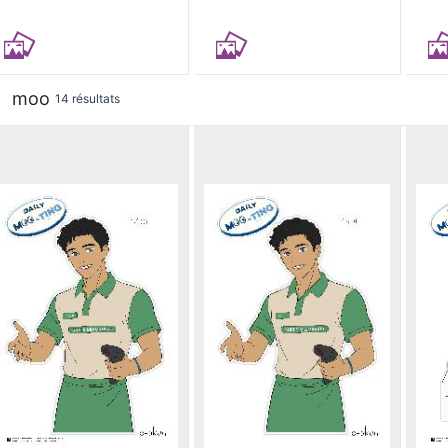
moo
14 résultats