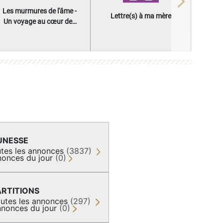
Next
Les murmures de l'âme -
Lettre(s) à ma mère
Un voyage au cœur des
questions qui façonnent
une vie
UNESSE
tes les annonces
(3837)
onces du jour
(0)
ARTITIONS
utes les annonces
(297)
nonces du jour
(0)