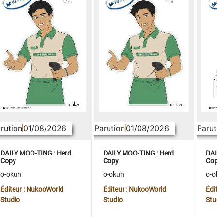
rution
01/08/2026
Parution
01/08/2026
Parut
DAILY MOO-TING : Herd
DAILY MOO-TING : Herd
DAI
Copy
Copy
Co
o-okun
o-okun
o-o
Éditeur : NukooWorld
Éditeur : NukooWorld
Édi
Studio
Studio
Stu