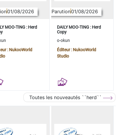
ion
01/08/2026
Parution
01/08/2026
LY MOO-TING : Herd
DAILY MOO-TING : Herd
py
Copy
kun
o-okun
teur : NukooWorld
Éditeur : NukooWorld
dio
Studio
Toutes les nouveautés ``herd``