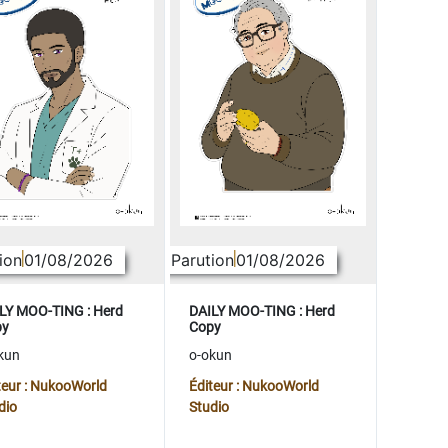
ion
01/08/2026
Parution
01/08/2026
LY MOO-TING : Herd
DAILY MOO-TING : Herd
py
Copy
kun
o-okun
teur : NukooWorld
Éditeur : NukooWorld
dio
Studio