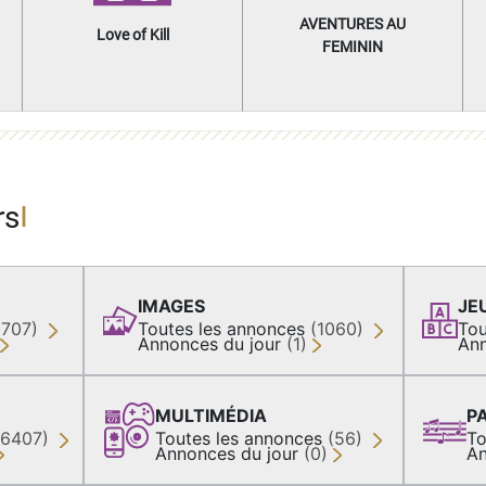
AVENTURES AU
Love of Kill
FEMININ
rs
IMAGES
JE
(707)
Toutes les annonces
(1060)
Tou
Annonces du jour
(1)
Ann
MULTIMÉDIA
P
36407)
Toutes les annonces
(56)
To
Annonces du jour
(0)
An