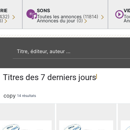
RIE
SONS
VI
432)
Toutes les annonces
(11814)
To
6)
Annonces du jour
(0)
An
recherche par mot clé
Titres des 7 derniers jours
copy
14 résultats