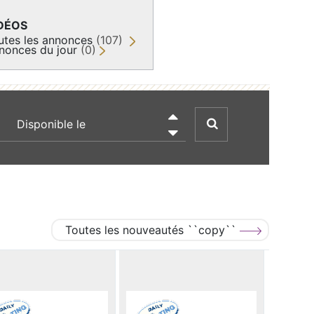
DÉOS
utes les annonces
(107)
nonces du jour
(0)
recherche par date

Toutes les nouveautés ``copy``