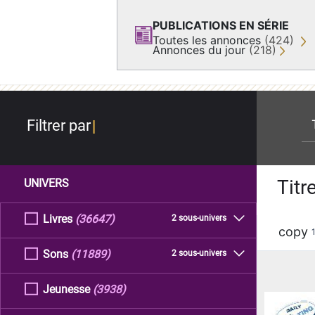
PUBLICATIONS EN SÉRIE
Toutes les annonces
(424)
Annonces du jour
(218)
re
Filtrer par
Titr
UNIVERS
Livres
(36647)
2 sous-univers
copy
Sons
(11889)
2 sous-univers
Jeunesse
(3938)