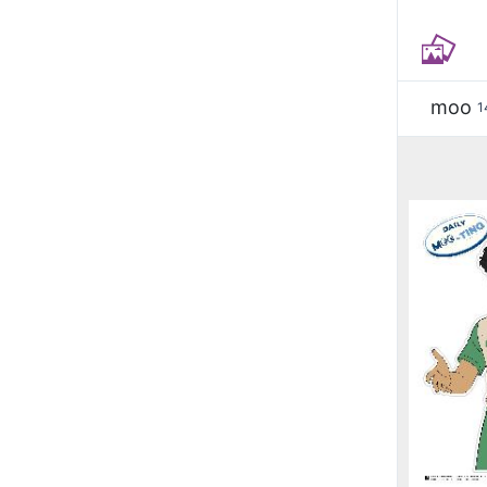
moo
1