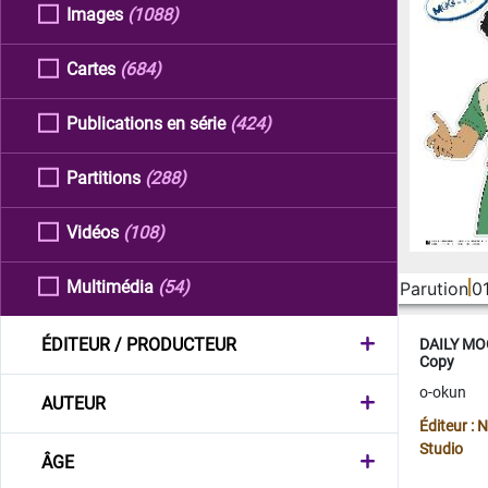
Images
(1088)
Cartes
(684)
Publications en série
(424)
Partitions
(288)
Vidéos
(108)
Multimédia
(54)
Parution
0
ÉDITEUR / PRODUCTEUR
DAILY MOO
Copy
o-okun
AUTEUR
Éditeur :
Studio
ÂGE