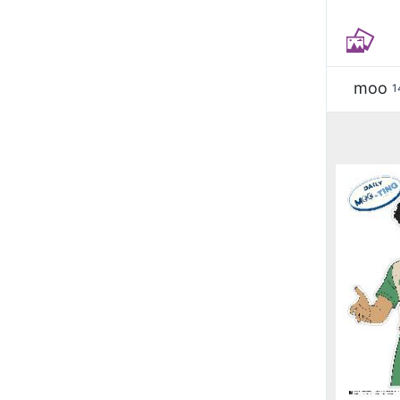
moo
1