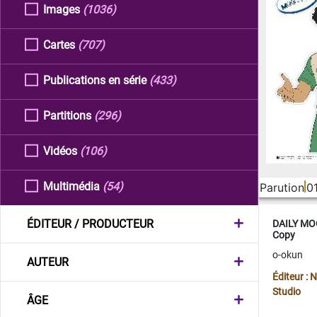
Images
(1036)
Cartes
(707)
Publications en série
(433)
Partitions
(296)
Vidéos
(106)
Multimédia
(54)
Parution
0
ÉDITEUR / PRODUCTEUR
DAILY MOO
Copy
o-okun
AUTEUR
Éditeur :
Studio
ÂGE