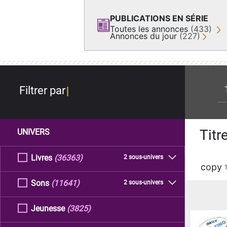
PUBLICATIONS EN SÉRIE
Toutes les annonces
(433)
Annonces du jour
(227)
re
Filtrer par
Titr
UNIVERS
Livres
(36363)
2 sous-univers
copy
Sons
(11641)
2 sous-univers
Jeunesse
(3825)