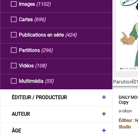
Images
(1102)
Cartes
(696)
Publications en série
(424)
Partitions
(296)
Vidéos
(108)
Multimédia
(55)
Parution
0
ÉDITEUR / PRODUCTEUR
DAILY MOO
Copy
o-okun
AUTEUR
Éditeur :
Studio
ÂGE