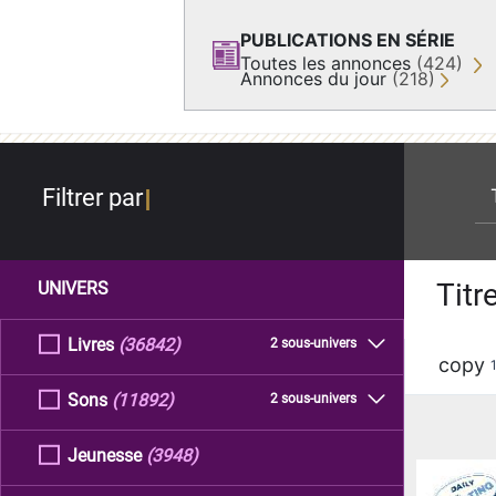
PUBLICATIONS EN SÉRIE
Toutes les annonces
(424)
Annonces du jour
(218)
re
Filtrer par
Titr
UNIVERS
Livres
(36842)
2 sous-univers
copy
Sons
(11892)
2 sous-univers
Jeunesse
(3948)