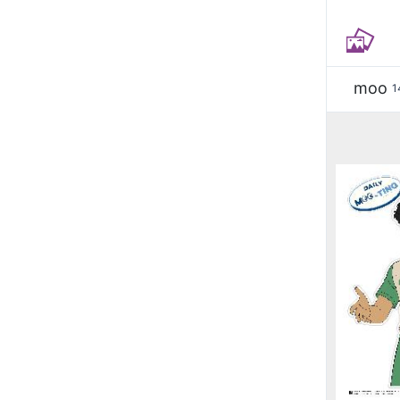
moo
1