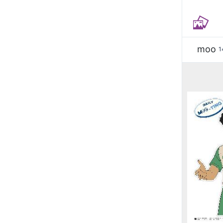
moo
1