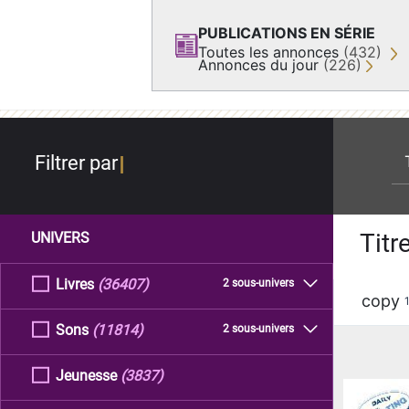
PUBLICATIONS EN SÉRIE
Toutes les annonces
(432)
Annonces du jour
(226)
re
Filtrer par
Titr
UNIVERS
Livres
(36407)
2 sous-univers
copy
Sons
(11814)
2 sous-univers
Jeunesse
(3837)