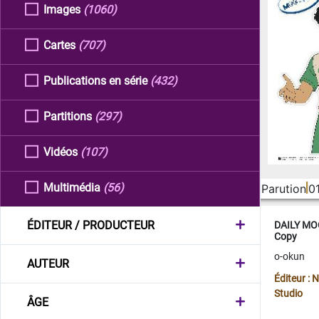
Images
(1060)
Cartes
(707)
Publications en série
(432)
Partitions
(297)
Vidéos
(107)
Multimédia
(56)
Parution
0
ÉDITEUR / PRODUCTEUR
DAILY MOO
Copy
o-okun
AUTEUR
Éditeur :
Studio
ÂGE