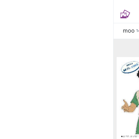
moo
1