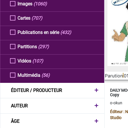
Images
(1060)
Cartes
(707)
Publications en série
(432)
Partitions
(297)
Vidéos
(107)
Multimédia
(56)
Parution
0
ÉDITEUR / PRODUCTEUR
DAILY MOO
Copy
o-okun
AUTEUR
Éditeur :
Studio
ÂGE