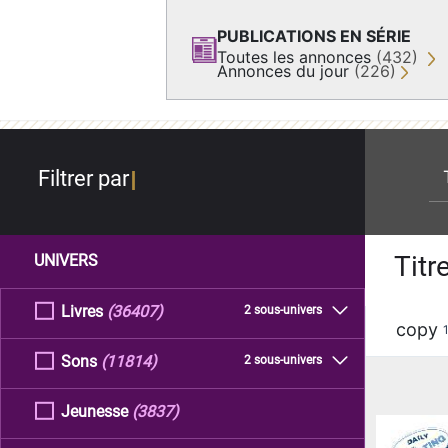
PUBLICATIONS EN SÉRIE
Toutes les annonces
(432)
Annonces du jour
(226)
re
Filtrer par
Titr
UNIVERS
Livres
(36407)
2 sous-univers
copy
Sons
(11814)
2 sous-univers
Jeunesse
(3837)