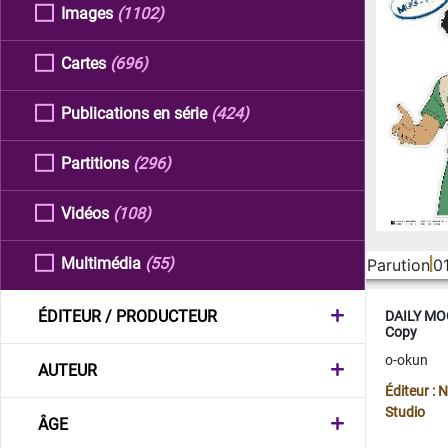
Images
(1102)
Cartes
(696)
Publications en série
(424)
Partitions
(296)
Vidéos
(108)
Multimédia
(55)
Parution
0
ÉDITEUR / PRODUCTEUR
DAILY MOO
Copy
o-okun
AUTEUR
Éditeur :
Studio
ÂGE