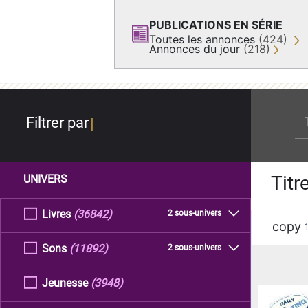
PUBLICATIONS EN SÉRIE
Toutes les annonces
(424)
Annonces du jour
(218)
re
Filtrer par
Titr
UNIVERS
Livres
(36842)
2 sous-univers
copy
Sons
(11892)
2 sous-univers
Jeunesse
(3948)