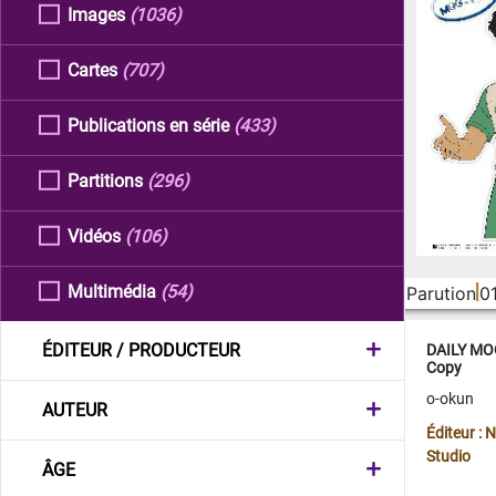
Images
(1036)
Cartes
(707)
Publications en série
(433)
Partitions
(296)
Vidéos
(106)
Multimédia
(54)
Parution
0
ÉDITEUR / PRODUCTEUR
DAILY MOO
Copy
o-okun
AUTEUR
Éditeur :
Studio
ÂGE