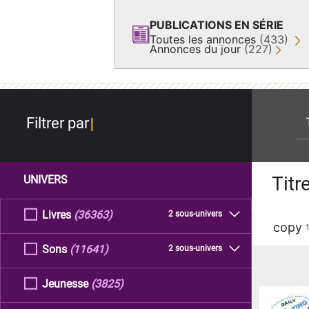
PUBLICATIONS EN SÉRIE
Toutes les annonces
(433)
Annonces du jour
(227)
re
Filtrer par
Titr
UNIVERS
Livres
(36363)
2 sous-univers
copy
Sons
(11641)
2 sous-univers
Jeunesse
(3825)