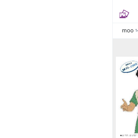
moo
1