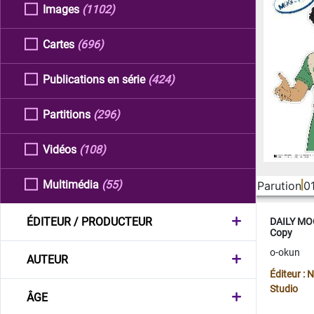
Images
(1102)
Cartes
(696)
Publications en série
(424)
Partitions
(296)
Vidéos
(108)
Multimédia
(55)
Parution
0
ÉDITEUR / PRODUCTEUR
DAILY MOO
Copy
o-okun
AUTEUR
Éditeur :
Studio
ÂGE