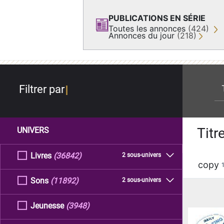
PUBLICATIONS EN SÉRIE
Toutes les annonces
(424)
Annonces du jour
(218)
re
Filtrer par
Titr
UNIVERS
Livres
(36842)
2 sous-univers
copy
Sons
(11892)
2 sous-univers
Jeunesse
(3948)