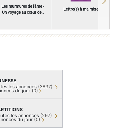
Next
Les murmures de l'âme -
Lettre(s) à ma mère
Un voyage au cœur des
questions qui façonnent
une vie
UNESSE
tes les annonces
(3837)
onces du jour
(0)
ARTITIONS
utes les annonces
(297)
nonces du jour
(0)