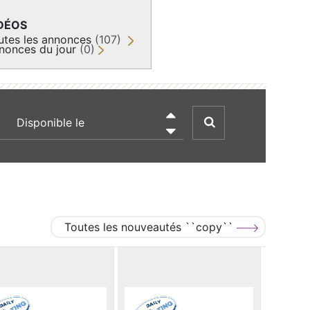
DÉOS
utes les annonces
(107)
nonces du jour
(0)
recherche par date

Toutes les nouveautés ``copy``