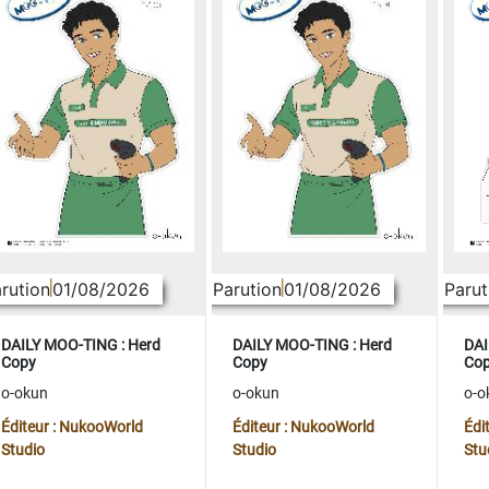
rution
01/08/2026
Parution
01/08/2026
Parut
DAILY MOO-TING : Herd
DAILY MOO-TING : Herd
DAI
Copy
Copy
Co
o-okun
o-okun
o-o
Éditeur : NukooWorld
Éditeur : NukooWorld
Édi
Studio
Studio
Stu