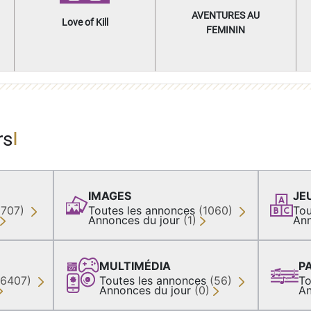
AVENTURES AU
Love of Kill
FEMININ
rs
IMAGES
JE
(707)
Toutes les annonces
(1060)
Tou
Annonces du jour
(1)
Ann
MULTIMÉDIA
P
36407)
Toutes les annonces
(56)
To
Annonces du jour
(0)
An