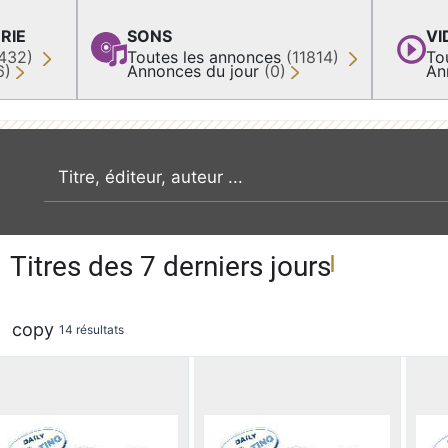
RIE
SONS
VI
432)
Toutes les annonces
(11814)
To
6)
Annonces du jour
(0)
An
recherche par mot clé
Titres des 7 derniers jours
copy
14 résultats