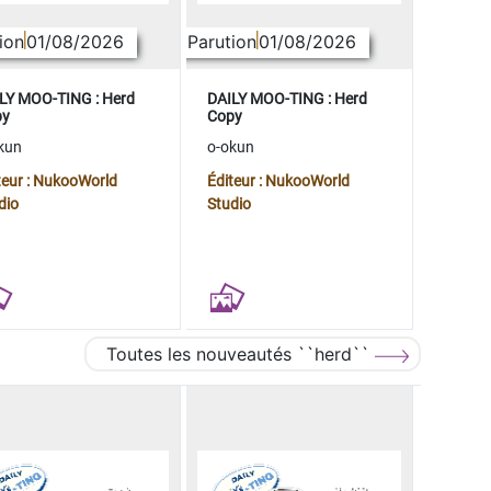
ion
01/08/2026
Parution
01/08/2026
LY MOO-TING : Herd
DAILY MOO-TING : Herd
py
Copy
kun
o-okun
teur : NukooWorld
Éditeur : NukooWorld
dio
Studio
Toutes les nouveautés ``herd``