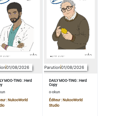
ion
01/08/2026
Parution
01/08/2026
LY MOO-TING : Herd
DAILY MOO-TING : Herd
py
Copy
kun
o-okun
teur : NukooWorld
Éditeur : NukooWorld
dio
Studio