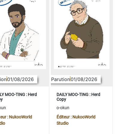
ion
01/08/2026
Parution
01/08/2026
LY MOO-TING : Herd
DAILY MOO-TING : Herd
py
Copy
kun
o-okun
teur : NukooWorld
Éditeur : NukooWorld
dio
Studio