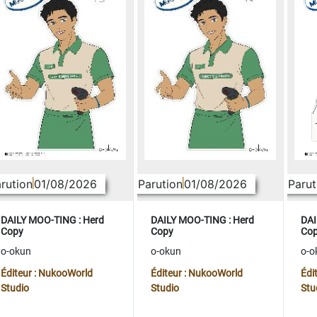
rution
01/08/2026
Parution
01/08/2026
Parut
DAILY MOO-TING : Herd
DAILY MOO-TING : Herd
DAI
Copy
Copy
Co
o-okun
o-okun
o-o
Éditeur : NukooWorld
Éditeur : NukooWorld
Édi
Studio
Studio
Stu