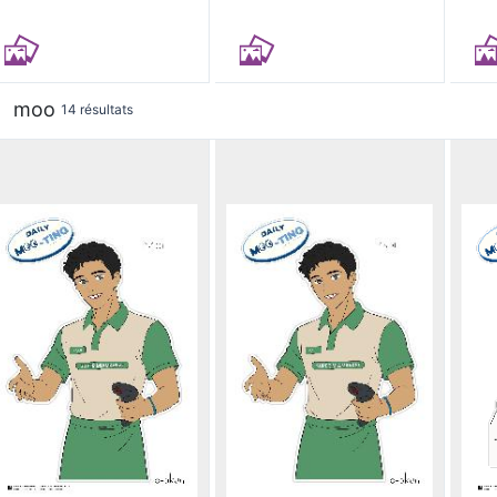
moo
14 résultats