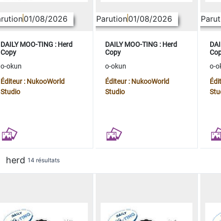
rution
01/08/2026
Parution
01/08/2026
Parut
DAILY MOO-TING : Herd
DAILY MOO-TING : Herd
DAI
Copy
Copy
Co
o-okun
o-okun
o-o
Éditeur : NukooWorld
Éditeur : NukooWorld
Édi
Studio
Studio
Stu
herd
14 résultats