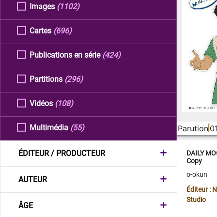
Images
(1102)
Cartes
(696)
Publications en série
(424)
Partitions
(296)
Vidéos
(108)
Multimédia
(55)
Parution
0
ÉDITEUR / PRODUCTEUR
DAILY MOO
Copy
o-okun
AUTEUR
Éditeur :
Studio
ÂGE