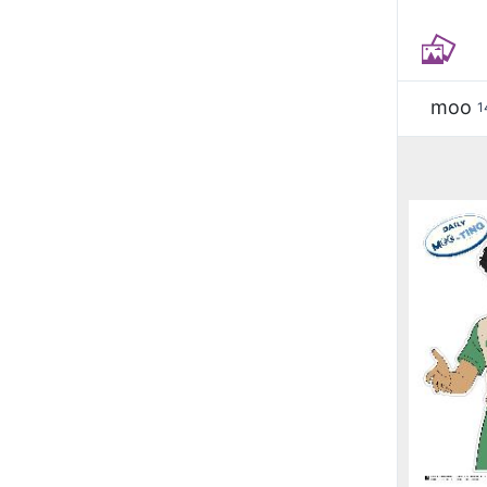
moo
1