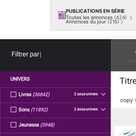
PUBLICATIONS EN SÉRIE
Toutes les annonces
(424)
Annonces du jour
(218)
re
Filtrer par
Titr
UNIVERS
Livres
(36842)
2 sous-univers
copy
Sons
(11892)
2 sous-univers
Jeunesse
(3948)