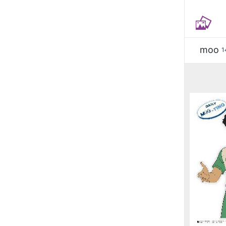
moo
1