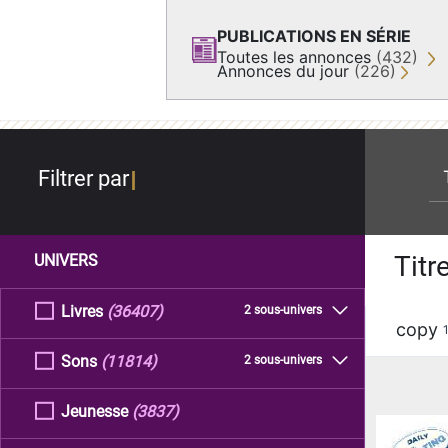
PUBLICATIONS EN SÉRIE
Toutes les annonces
(432)
Annonces du jour
(226)
re
Filtrer par
Titr
UNIVERS
Livres
(36407)
2 sous-univers
copy
Sons
(11814)
2 sous-univers
Jeunesse
(3837)