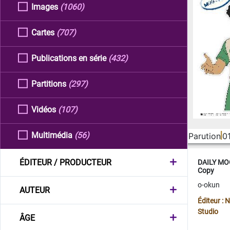
Images
(1060)
Cartes
(707)
Publications en série
(432)
Partitions
(297)
Vidéos
(107)
Multimédia
(56)
Parution
0
ÉDITEUR / PRODUCTEUR
DAILY MOO
Copy
o-okun
AUTEUR
Éditeur :
Studio
ÂGE