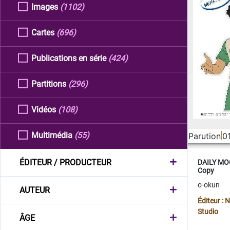
Images
(1102)
Cartes
(696)
Publications en série
(424)
Partitions
(296)
Vidéos
(108)
Multimédia
(55)
Parution
0
ÉDITEUR / PRODUCTEUR
DAILY MOO
Copy
o-okun
AUTEUR
Éditeur :
Studio
ÂGE