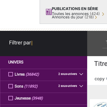
PUBLICATIONS EN SÉRIE
Toutes les annonces
(424)
Annonces du jour
(218)
re
Filtrer par
Titr
UNIVERS
Livres
(36842)
2 sous-univers
copy
Sons
(11892)
2 sous-univers
Jeunesse
(3948)