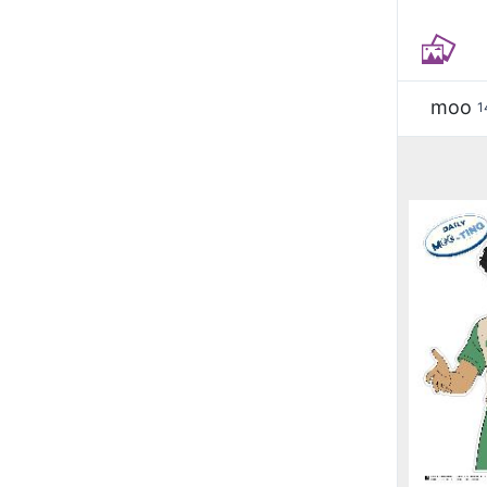
moo
1