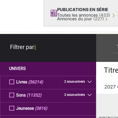
PUBLICATIONS EN SÉRIE
Toutes les annonces
(433)
Annonces du jour
(227)
re
Filtrer par
Titr
UNIVERS
Livres
(36214)
2 sous-univers
2027
Sons
(11352)
2 sous-univers
Jeunesse
(3816)