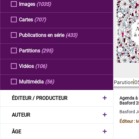
Images
(1035)
Cartes
(707)
Publications en série
(433)
Partitions
(295)
Vidéos
(106)
Multimédia
(56)
Parution
0
ÉDITEUR / PRODUCTEUR
Agenda à 
Basford 
Basford 
AUTEUR
Éditeur :
ÂGE