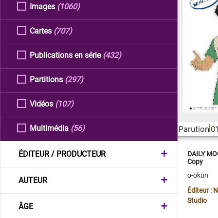
Images
(1060)
Cartes
(707)
Publications en série
(432)
Partitions
(297)
Vidéos
(107)
Multimédia
(56)
Parution
0
ÉDITEUR / PRODUCTEUR
DAILY MOO
Copy
o-okun
AUTEUR
Éditeur :
Studio
ÂGE