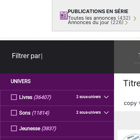
PUBLICATIONS EN SÉRIE
Toutes les annonces
(432)
Annonces du jour
(226)
re
Filtrer par
Titr
UNIVERS
Livres
(36407)
2 sous-univers
copy
Sons
(11814)
2 sous-univers
Jeunesse
(3837)