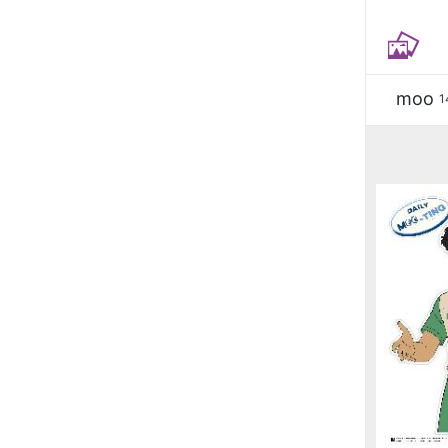
moo
1