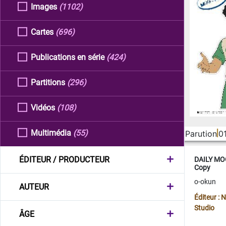
Images
(1102)
Cartes
(696)
Publications en série
(424)
Partitions
(296)
Vidéos
(108)
Multimédia
(55)
Parution
0
ÉDITEUR / PRODUCTEUR
DAILY MOO
Copy
o-okun
AUTEUR
Éditeur :
Studio
ÂGE