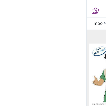
moo
1