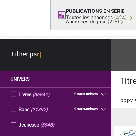
PUBLICATIONS EN SÉRIE
Toutes les annonces
(424)
Annonces du jour
(218)
re
Filtrer par
Titr
UNIVERS
Livres
(36842)
2 sous-univers
copy
Sons
(11892)
2 sous-univers
Jeunesse
(3948)