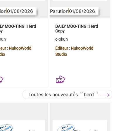
ion
01/08/2026
Parution
01/08/2026
LY MOO-TING : Herd
DAILY MOO-TING : Herd
py
Copy
kun
o-okun
teur : NukooWorld
Éditeur : NukooWorld
dio
Studio
Toutes les nouveautés ``herd``