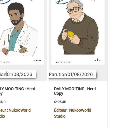
ion
01/08/2026
Parution
01/08/2026
LY MOO-TING : Herd
DAILY MOO-TING : Herd
py
Copy
kun
o-okun
teur : NukooWorld
Éditeur : NukooWorld
dio
Studio