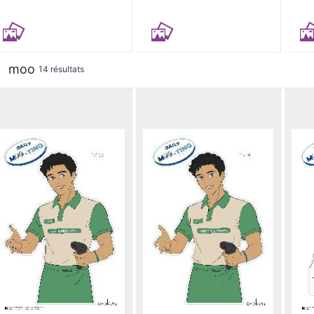
moo
14 résultats