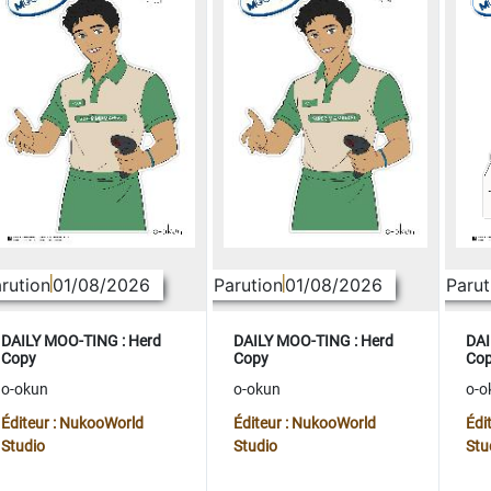
rution
01/08/2026
Parution
01/08/2026
Parut
DAILY MOO-TING : Herd
DAILY MOO-TING : Herd
DAI
Copy
Copy
Co
o-okun
o-okun
o-o
Éditeur : NukooWorld
Éditeur : NukooWorld
Édi
Studio
Studio
Stu