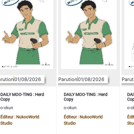
rution
01/08/2026
Parution
01/08/2026
Parut
DAILY MOO-TING : Herd
DAILY MOO-TING : Herd
DAI
Copy
Copy
Co
o-okun
o-okun
o-o
Éditeur : NukooWorld
Éditeur : NukooWorld
Édi
Studio
Studio
Stu