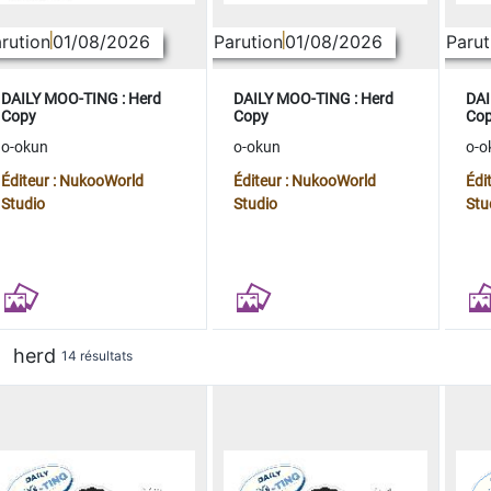
rution
01/08/2026
Parution
01/08/2026
Parut
DAILY MOO-TING : Herd
DAILY MOO-TING : Herd
DAI
Copy
Copy
Co
o-okun
o-okun
o-o
Éditeur : NukooWorld
Éditeur : NukooWorld
Édi
Studio
Studio
Stu
herd
14 résultats