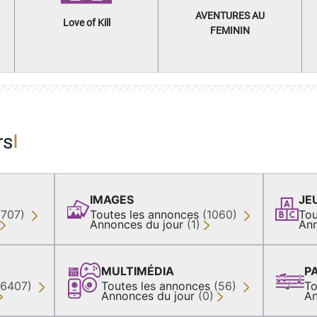
AVENTURES AU
Love of Kill
FEMININ
rs
IMAGES
JE
(707)
Toutes les annonces
(1060)
Tou
Annonces du jour
(1)
Ann
MULTIMÉDIA
P
36407)
Toutes les annonces
(56)
To
Annonces du jour
(0)
An