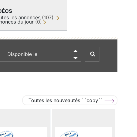
DÉOS
utes les annonces
(107)
nonces du jour
(0)
recherche par date

Toutes les nouveautés ``copy``