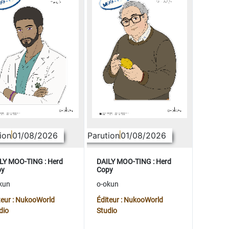
ion
01/08/2026
Parution
01/08/2026
LY MOO-TING : Herd
DAILY MOO-TING : Herd
py
Copy
kun
o-okun
teur : NukooWorld
Éditeur : NukooWorld
dio
Studio