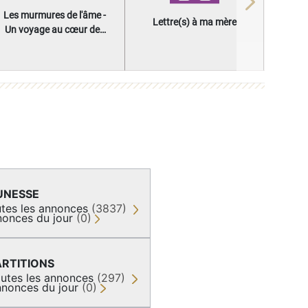
Next
Les murmures de l'âme -
Lettre(s) à ma mère
Un voyage au cœur des
questions qui façonnent
une vie
UNESSE
tes les annonces
(3837)
onces du jour
(0)
ARTITIONS
utes les annonces
(297)
nonces du jour
(0)