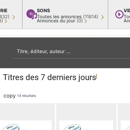
RIE
SONS
VI
432)
Toutes les annonces
(11814)
To
6)
Annonces du jour
(0)
An
recherche par mot clé
Titres des 7 derniers jours
copy
14 résultats