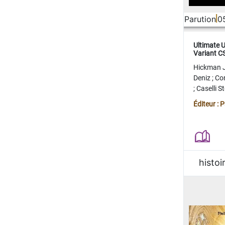
Parution
0
Ultimate 
Variant 
FERME
Hickman 
Deniz
;
Co
;
Caselli 
Juan
;
Mo
Éditeur : 
histoi