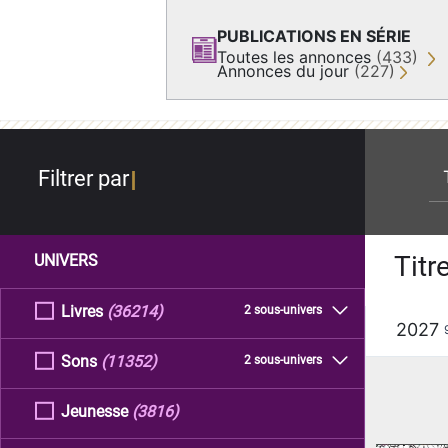
PUBLICATIONS EN SÉRIE
Toutes les annonces
(433)
Annonces du jour
(227)
re
Filtrer par
Titr
UNIVERS
Livres
(36214)
2 sous-univers
2027
Sons
(11352)
2 sous-univers
Jeunesse
(3816)