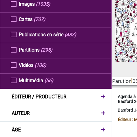
Images
(1035)
Cartes
(707)
Publications en série
(433)
Partitions
(295)
Vidéos
(106)
Multimédia
(56)
Parution
0
ÉDITEUR / PRODUCTEUR
Agenda à 
Basford 
Basford 
AUTEUR
Éditeur :
ÂGE