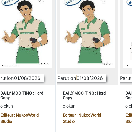
rution
01/08/2026
Parution
01/08/2026
Parut
DAILY MOO-TING : Herd
DAILY MOO-TING : Herd
DAI
Copy
Copy
Co
o-okun
o-okun
o-o
Éditeur : NukooWorld
Éditeur : NukooWorld
Édi
Studio
Studio
Stu