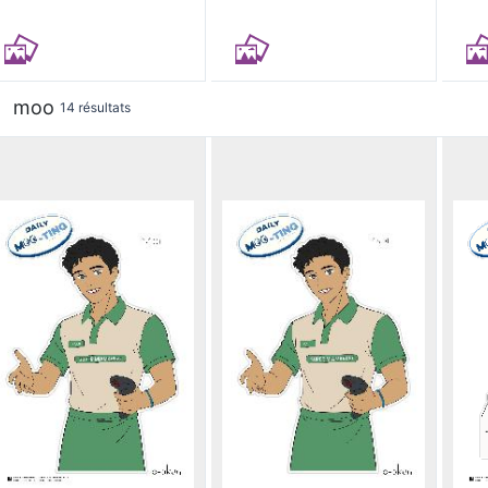
moo
14 résultats