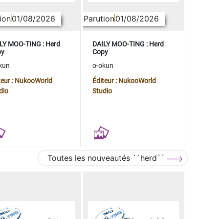
ion
01/08/2026
Parution
01/08/2026
LY MOO-TING : Herd
DAILY MOO-TING : Herd
py
Copy
kun
o-okun
teur : NukooWorld
Éditeur : NukooWorld
dio
Studio
Toutes les nouveautés ``herd``