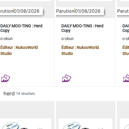
rution
01/08/2026
Parution
01/08/2026
Parut
DAILY MOO-TING : Herd
DAILY MOO-TING : Herd
DAI
Copy
Copy
Co
o-okun
o-okun
o-o
Éditeur : NukooWorld
Éditeur : NukooWorld
Édi
Studio
Studio
Stu
herd
14 résultats