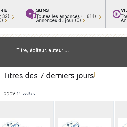
RIE
SONS
VI
432)
Toutes les annonces
(11814)
To
6)
Annonces du jour
(0)
An
recherche par mot clé
Titres des 7 derniers jours
copy
14 résultats