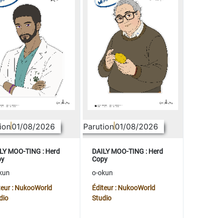
ion
01/08/2026
Parution
01/08/2026
LY MOO-TING : Herd
DAILY MOO-TING : Herd
py
Copy
kun
o-okun
teur : NukooWorld
Éditeur : NukooWorld
dio
Studio