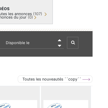
DÉOS
utes les annonces
(107)
nonces du jour
(0)
recherche par date

Toutes les nouveautés ``copy``