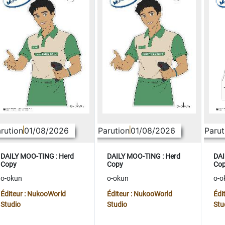
rution
01/08/2026
Parution
01/08/2026
Parut
DAILY MOO-TING : Herd
DAILY MOO-TING : Herd
DAI
Copy
Copy
Co
o-okun
o-okun
o-o
Éditeur : NukooWorld
Éditeur : NukooWorld
Édi
Studio
Studio
Stu