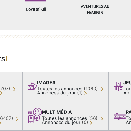
AVENTURES AU
Love of Kill
FEMININ
rs
IMAGES
JE
(707)
Toutes les annonces
(1060)
Tou
Annonces du jour
(1)
Ann
MULTIMÉDIA
P
36407)
Toutes les annonces
(56)
To
Annonces du jour
(0)
An