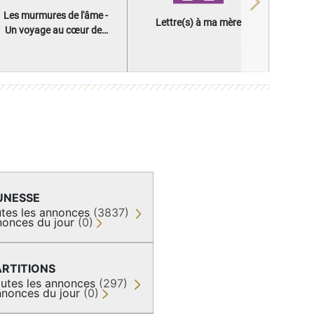
Next
Les murmures de l'âme -
Lettre(s) à ma mère
Un voyage au cœur des
questions qui façonnent
une vie
UNESSE
tes les annonces
(3837)
onces du jour
(0)
ARTITIONS
utes les annonces
(297)
nonces du jour
(0)