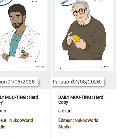
ion
01/08/2026
Parution
01/08/2026
LY MOO-TING : Herd
DAILY MOO-TING : Herd
py
Copy
kun
o-okun
teur : NukooWorld
Éditeur : NukooWorld
dio
Studio