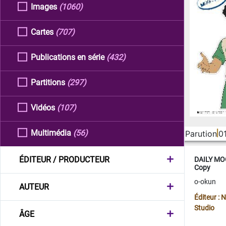
Images
(1060)
Cartes
(707)
Publications en série
(432)
Partitions
(297)
Vidéos
(107)
Multimédia
(56)
Parution
0
ÉDITEUR / PRODUCTEUR
DAILY MOO
Copy
o-okun
AUTEUR
Éditeur :
Studio
ÂGE