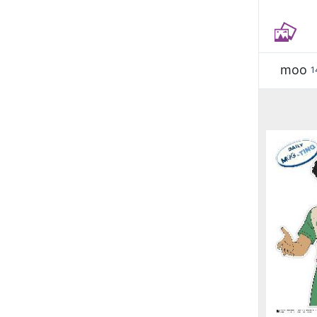
moo
1