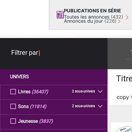
PUBLICATIONS EN SÉRIE
Toutes les annonces
(432)
Annonces du jour
(226)
re
Filtrer par
Titr
UNIVERS
Livres
(36407)
2 sous-univers
copy
Sons
(11814)
2 sous-univers
Jeunesse
(3837)