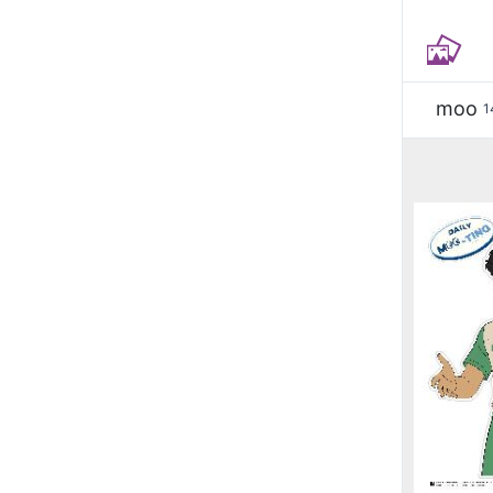
moo
1