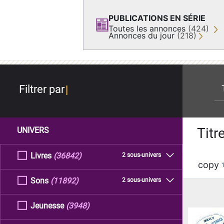
PUBLICATIONS EN SÉRIE
Toutes les annonces
(424)
Annonces du jour
(218)
re
Filtrer par
Titr
UNIVERS
Livres
(36842)
2 sous-univers
copy
Sons
(11892)
2 sous-univers
Jeunesse
(3948)