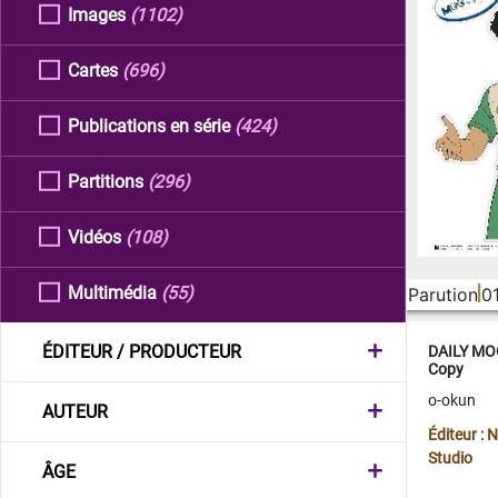
Images
(1102)
Cartes
(696)
Publications en série
(424)
Partitions
(296)
Vidéos
(108)
Multimédia
(55)
Parution
0
ÉDITEUR / PRODUCTEUR
DAILY MOO
Copy
o-okun
AUTEUR
Éditeur :
Studio
ÂGE