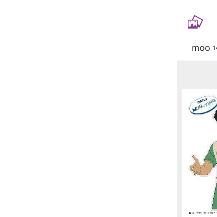
moo
1