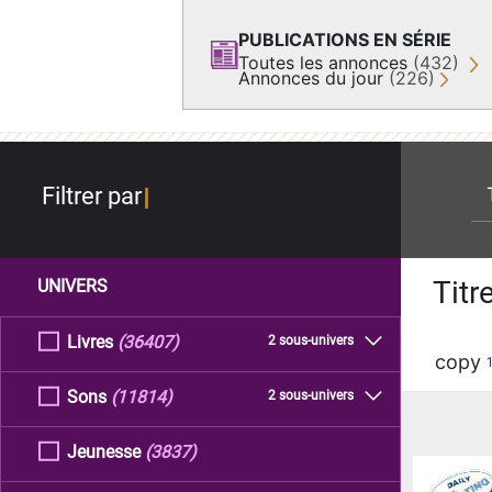
PUBLICATIONS EN SÉRIE
Toutes les annonces
(432)
Annonces du jour
(226)
re
Filtrer par
Titr
UNIVERS
Livres
(36407)
2 sous-univers
copy
Sons
(11814)
2 sous-univers
Jeunesse
(3837)