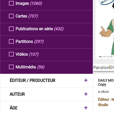
Images
(1060)
Cartes
(707)
Publications en série
(432)
Partitions
(297)
Vidéos
(107)
Multimédia
(56)
Parution
0
ÉDITEUR / PRODUCTEUR
DAILY MOO
Copy
o-okun
AUTEUR
Éditeur :
Studio
ÂGE