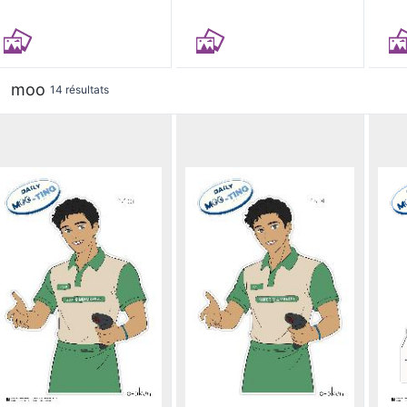
moo
14 résultats