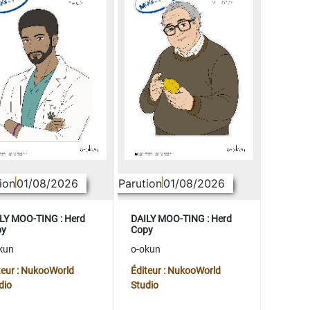
ion
01/08/2026
Parution
01/08/2026
LY MOO-TING : Herd
DAILY MOO-TING : Herd
py
Copy
kun
o-okun
teur : NukooWorld
Éditeur : NukooWorld
dio
Studio