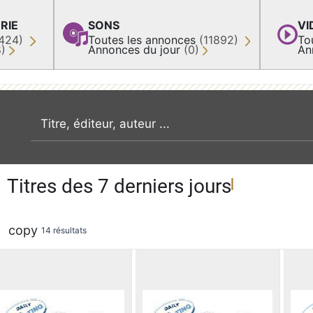
RIE
SONS
VI
424)
Toutes les annonces
(11892)
To
8)
Annonces du jour
(0)
An
recherche par mot clé
Titres des 7 derniers jours
copy
14 résultats