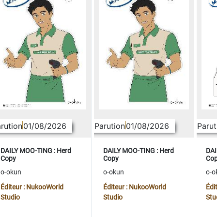
rution
01/08/2026
Parution
01/08/2026
Parut
DAILY MOO-TING : Herd
DAILY MOO-TING : Herd
DAI
Copy
Copy
Co
o-okun
o-okun
o-o
Éditeur : NukooWorld
Éditeur : NukooWorld
Édi
Studio
Studio
Stu