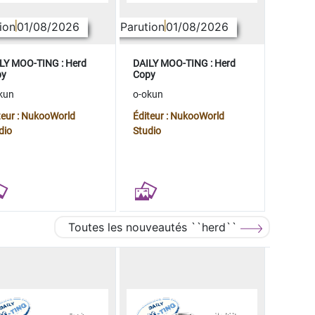
ion
01/08/2026
Parution
01/08/2026
LY MOO-TING : Herd
DAILY MOO-TING : Herd
py
Copy
kun
o-okun
teur : NukooWorld
Éditeur : NukooWorld
dio
Studio
Toutes les nouveautés ``herd``