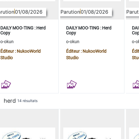
rution
01/08/2026
Parution
01/08/2026
Parut
DAILY MOO-TING : Herd
DAILY MOO-TING : Herd
DAI
Copy
Copy
Co
o-okun
o-okun
o-o
Éditeur : NukooWorld
Éditeur : NukooWorld
Édi
Studio
Studio
Stu
herd
14 résultats