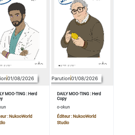
ion
01/08/2026
Parution
01/08/2026
LY MOO-TING : Herd
DAILY MOO-TING : Herd
py
Copy
kun
o-okun
teur : NukooWorld
Éditeur : NukooWorld
dio
Studio