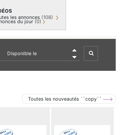
DÉOS
utes les annonces
(108)
nonces du jour
(0)
recherche par date

Toutes les nouveautés ``copy``