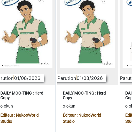
rution
01/08/2026
Parution
01/08/2026
Parut
DAILY MOO-TING : Herd
DAILY MOO-TING : Herd
DAI
Copy
Copy
Co
o-okun
o-okun
o-o
Éditeur : NukooWorld
Éditeur : NukooWorld
Édi
Studio
Studio
Stu