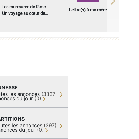
Next
Les murmures de l'âme -
Lettre(s) à ma mère
Un voyage au cœur des
questions qui façonnent
une vie
UNESSE
tes les annonces
(3837)
onces du jour
(0)
ARTITIONS
utes les annonces
(297)
nonces du jour
(0)