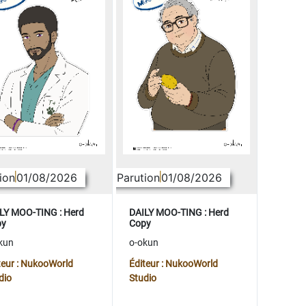
ion
01/08/2026
Parution
01/08/2026
LY MOO-TING : Herd
DAILY MOO-TING : Herd
py
Copy
kun
o-okun
teur : NukooWorld
Éditeur : NukooWorld
dio
Studio