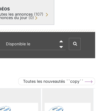
DÉOS
utes les annonces
(107)
nonces du jour
(0)
recherche par date

Toutes les nouveautés ``copy``