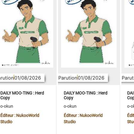
rution
01/08/2026
Parution
01/08/2026
Parut
DAILY MOO-TING : Herd
DAILY MOO-TING : Herd
DAI
Copy
Copy
Co
o-okun
o-okun
o-o
Éditeur : NukooWorld
Éditeur : NukooWorld
Édi
Studio
Studio
Stu