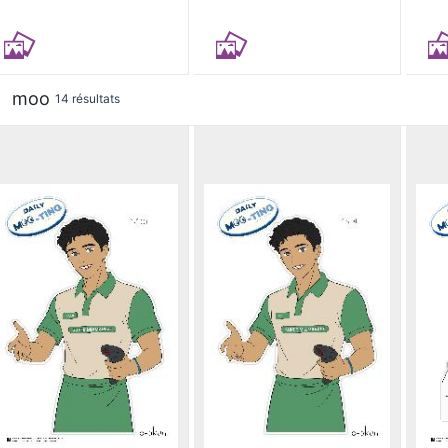
moo
14 résultats