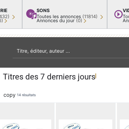
RIE
SONS
VI
432)
Toutes les annonces
(11814)
To
6)
Annonces du jour
(0)
An
recherche par mot clé
Titres des 7 derniers jours
copy
14 résultats