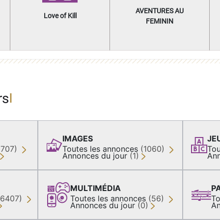
AVENTURES AU
Love of Kill
FEMININ
rs
IMAGES
JE
(707)
Toutes les annonces
(1060)
Tou
Annonces du jour
(1)
Ann
MULTIMÉDIA
P
36407)
Toutes les annonces
(56)
To
Annonces du jour
(0)
An