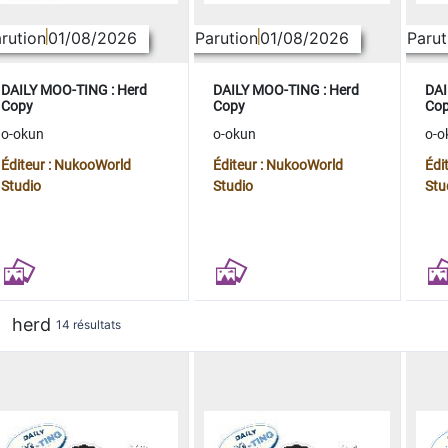
rution
01/08/2026
Parution
01/08/2026
Parut
DAILY MOO-TING : Herd
DAILY MOO-TING : Herd
DAI
Copy
Copy
Co
o-okun
o-okun
o-o
Éditeur : NukooWorld
Éditeur : NukooWorld
Édi
Studio
Studio
Stu
herd
14 résultats