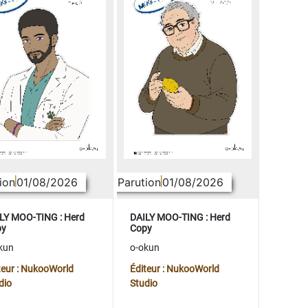
ion
01/08/2026
Parution
01/08/2026
LY MOO-TING : Herd
DAILY MOO-TING : Herd
py
Copy
kun
o-okun
teur : NukooWorld
Éditeur : NukooWorld
dio
Studio