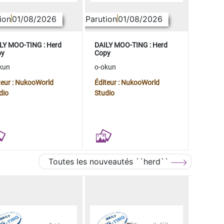
ion
01/08/2026
Parution
01/08/2026
LY MOO-TING : Herd
DAILY MOO-TING : Herd
py
Copy
kun
o-okun
teur : NukooWorld
Éditeur : NukooWorld
dio
Studio
Toutes les nouveautés ``herd``