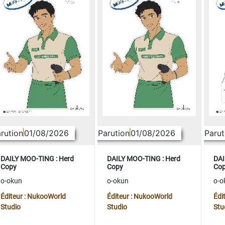
rution
01/08/2026
Parution
01/08/2026
Parut
DAILY MOO-TING : Herd
DAILY MOO-TING : Herd
DAI
Copy
Copy
Co
o-okun
o-okun
o-o
Éditeur : NukooWorld
Éditeur : NukooWorld
Édi
Studio
Studio
Stu