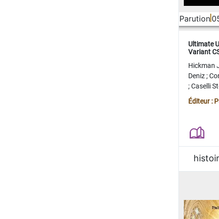
Parution
0
Ultimate 
Variant 
FERME
Hickman 
Deniz
;
Co
;
Caselli 
Juan
;
Mo
Éditeur : 
histoi