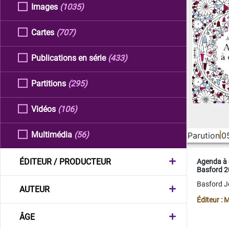
Images
(1035)
Cartes
(707)
Publications en série
(433)
Partitions
(295)
Vidéos
(106)
Multimédia
(56)
Parution
0
ÉDITEUR / PRODUCTEUR
Agenda à 
Basford 
Basford 
AUTEUR
Éditeur :
ÂGE