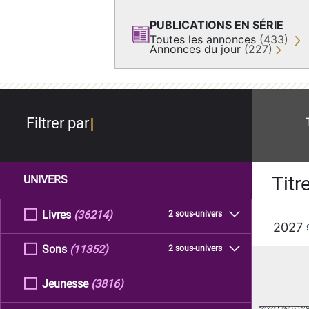
PUBLICATIONS EN SÉRIE
Toutes les annonces
(433)
Annonces du jour
(227)
re
Filtrer par
Titr
UNIVERS
Livres
(36214)
2 sous-univers
2027
Sons
(11352)
2 sous-univers
Jeunesse
(3816)