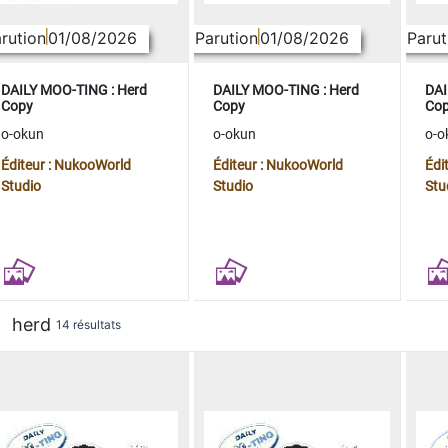
rution
01/08/2026
Parution
01/08/2026
Parut
DAILY MOO-TING : Herd
DAILY MOO-TING : Herd
DAI
Copy
Copy
Co
o-okun
o-okun
o-o
Éditeur : NukooWorld
Éditeur : NukooWorld
Édi
Studio
Studio
Stu
herd
14 résultats