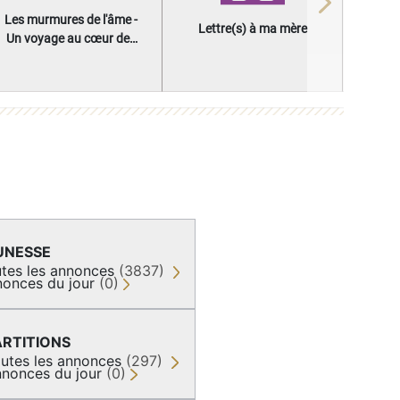
Next
Les murmures de l'âme -
Lettre(s) à ma mère
Un voyage au cœur des
questions qui façonnent
une vie
UNESSE
tes les annonces
(3837)
onces du jour
(0)
ARTITIONS
utes les annonces
(297)
nonces du jour
(0)