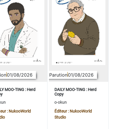
ion
01/08/2026
Parution
01/08/2026
LY MOO-TING : Herd
DAILY MOO-TING : Herd
py
Copy
kun
o-okun
teur : NukooWorld
Éditeur : NukooWorld
dio
Studio