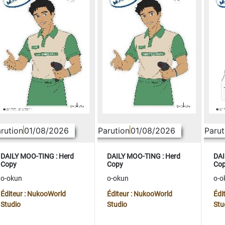
rution
01/08/2026
Parution
01/08/2026
Parut
DAILY MOO-TING : Herd
DAILY MOO-TING : Herd
DAI
Copy
Copy
Co
o-okun
o-okun
o-o
Éditeur : NukooWorld
Éditeur : NukooWorld
Édi
Studio
Studio
Stu