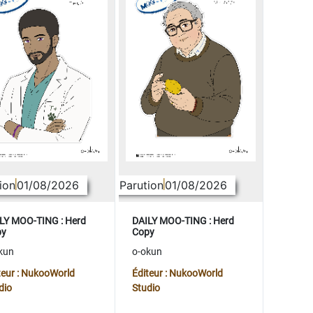
ion
01/08/2026
Parution
01/08/2026
LY MOO-TING : Herd
DAILY MOO-TING : Herd
py
Copy
kun
o-okun
teur : NukooWorld
Éditeur : NukooWorld
dio
Studio