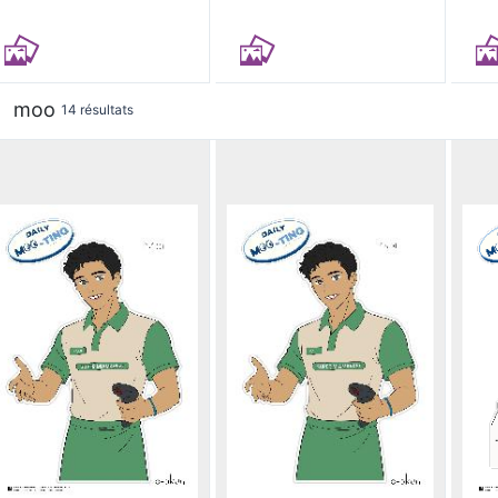
moo
14 résultats