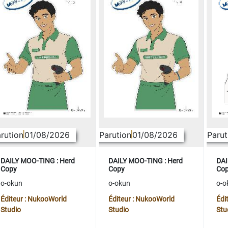
rution
01/08/2026
Parution
01/08/2026
Parut
DAILY MOO-TING : Herd
DAILY MOO-TING : Herd
DAI
Copy
Copy
Co
o-okun
o-okun
o-o
Éditeur : NukooWorld
Éditeur : NukooWorld
Édi
Studio
Studio
Stu