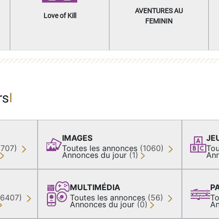
AVENTURES AU
Love of Kill
FEMININ
rs
IMAGES
JE
(707)
Toutes les annonces
(1060)
Tou
Annonces du jour
(1)
Ann
MULTIMÉDIA
P
36407)
Toutes les annonces
(56)
To
Annonces du jour
(0)
An