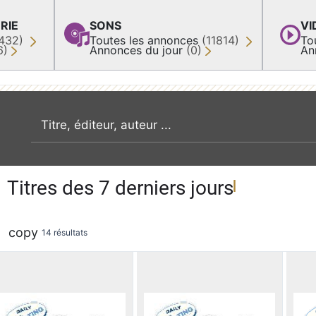
RIE
SONS
VI
432)
Toutes les annonces
(11814)
To
6)
Annonces du jour
(0)
An
recherche par mot clé
Titres des 7 derniers jours
copy
14 résultats