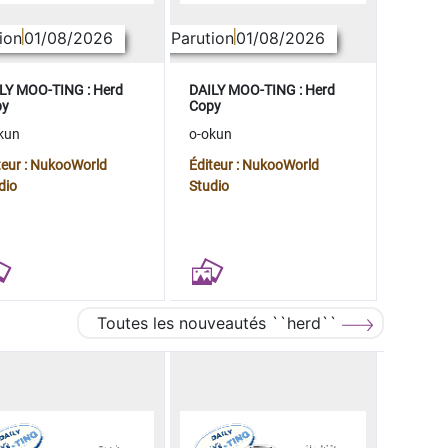
ion
01/08/2026
Parution
01/08/2026
LY MOO-TING : Herd
DAILY MOO-TING : Herd
py
Copy
kun
o-okun
teur : NukooWorld
Éditeur : NukooWorld
dio
Studio
Toutes les nouveautés ``herd``