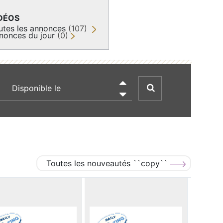
DÉOS
utes les annonces
(107)
nonces du jour
(0)
recherche par date

Toutes les nouveautés ``copy``