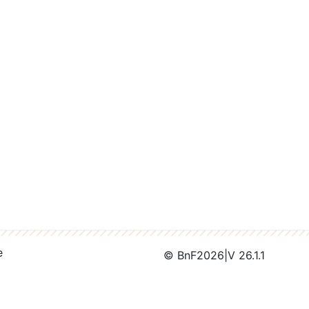
e
© BnF
2026
|
V 26.1.1