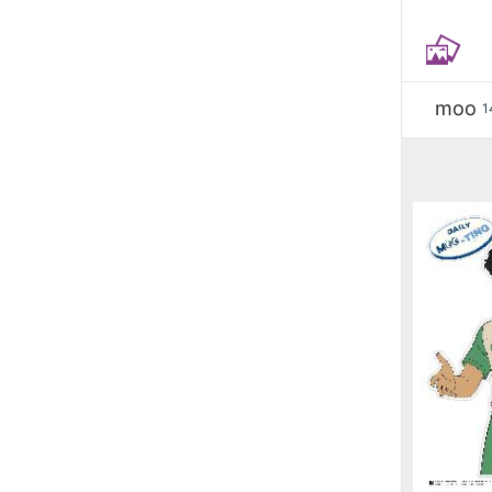
moo
1