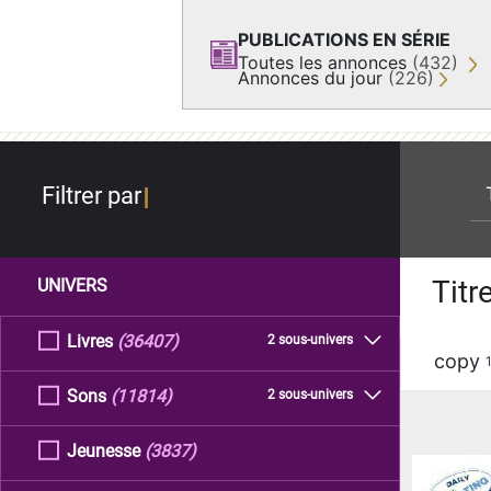
PUBLICATIONS EN SÉRIE
Toutes les annonces
(432)
Annonces du jour
(226)
re
Filtrer par
Titr
UNIVERS
Livres
(36407)
2 sous-univers
copy
Sons
(11814)
2 sous-univers
Jeunesse
(3837)