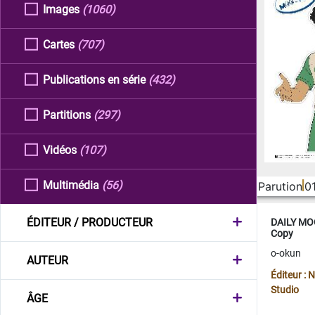
Images
(1060)
Cartes
(707)
Publications en série
(432)
Partitions
(297)
Vidéos
(107)
Multimédia
(56)
Parution
0
ÉDITEUR / PRODUCTEUR
DAILY MOO
Copy
o-okun
AUTEUR
Éditeur :
Studio
ÂGE