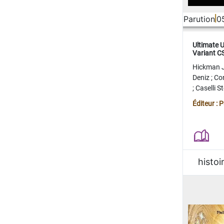
Parution
0
Ultimate 
Variant 
FERME
Hickman 
Deniz
;
Co
;
Caselli 
Juan
;
Mo
Éditeur : 
histoi