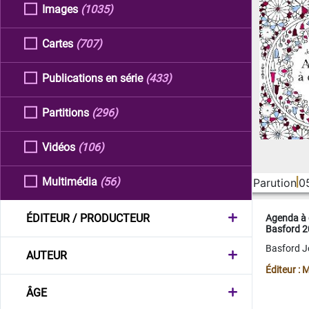
Images
(1035)
Cartes
(707)
Publications en série
(433)
Partitions
(296)
Vidéos
(106)
Multimédia
(56)
Parution
0
ÉDITEUR / PRODUCTEUR
Agenda à 
Basford 
Basford 
AUTEUR
Éditeur :
ÂGE