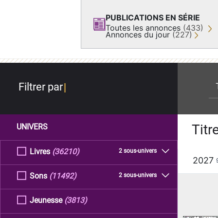
PUBLICATIONS EN SÉRIE
Toutes les annonces
(433)
Annonces du jour
(227)
re
Filtrer par
Titr
UNIVERS
Livres
(36210)
2 sous-univers
2027
Sons
(11492)
2 sous-univers
Jeunesse
(3813)