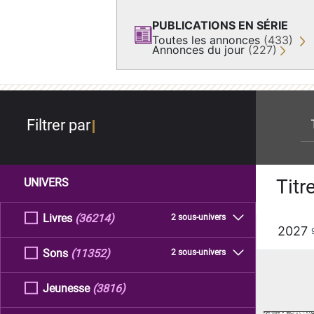
PUBLICATIONS EN SÉRIE
Toutes les annonces
(433)
Annonces du jour
(227)
re
Filtrer par
Titr
UNIVERS
Livres
(36214)
2 sous-univers
2027
Sons
(11352)
2 sous-univers
Jeunesse
(3816)