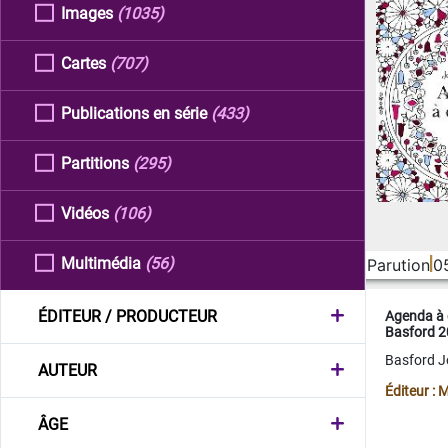
Images
(1035)
Cartes
(707)
Publications en série
(433)
Partitions
(295)
Vidéos
(106)
Multimédia
(56)
Parution
0
ÉDITEUR / PRODUCTEUR
Agenda à 
Basford 
Basford 
AUTEUR
Éditeur :
ÂGE