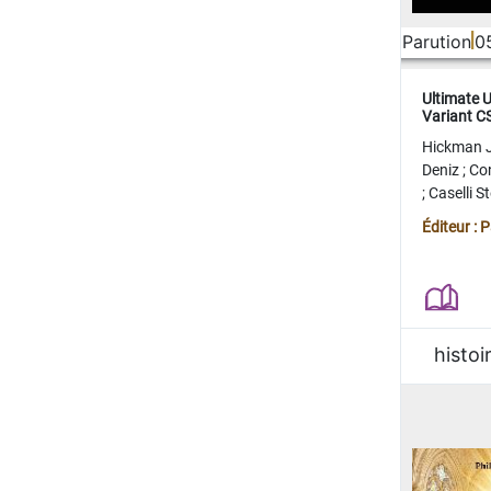
Parution
0
Ultimate 
Variant 
FERME
Hickman 
Deniz
;
Co
;
Caselli 
Juan
;
Mo
Éditeur : 
histoi