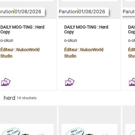
rution
01/08/2026
Parution
01/08/2026
Parut
DAILY MOO-TING : Herd
DAILY MOO-TING : Herd
DAI
Copy
Copy
Co
o-okun
o-okun
o-o
Éditeur : NukooWorld
Éditeur : NukooWorld
Édi
Studio
Studio
Stu
herd
14 résultats