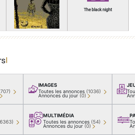
The black night
rs
IMAGES
JE
(707)
Toutes les annonces
(1036)
Tou
Annonces du jour
(0)
Ann
MULTIMÉDIA
P
36363)
Toutes les annonces
(54)
To
Annonces du jour
(0)
An