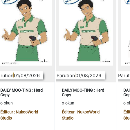
rution
01/08/2026
Parution
01/08/2026
Parut
DAILY MOO-TING : Herd
DAILY MOO-TING : Herd
DAI
Copy
Copy
Co
o-okun
o-okun
o-o
Éditeur : NukooWorld
Éditeur : NukooWorld
Édi
Studio
Studio
Stu