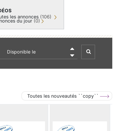
DÉOS
utes les annonces
(106)
nonces du jour
(0)
recherche par date

Toutes les nouveautés ``copy``