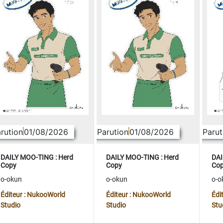
rution
01/08/2026
Parution
01/08/2026
Parut
DAILY MOO-TING : Herd
DAILY MOO-TING : Herd
DAI
Copy
Copy
Co
o-okun
o-okun
o-o
Éditeur : NukooWorld
Éditeur : NukooWorld
Édi
Studio
Studio
Stu