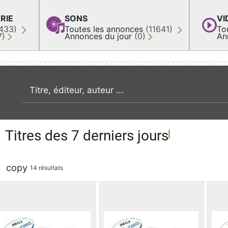
RIE
SONS
VI
433)
Toutes les annonces
(11641)
To
7)
Annonces du jour
(0)
An
recherche par mot clé
Titres des 7 derniers jours
copy
14 résultats