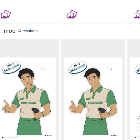
moo
14 résultats