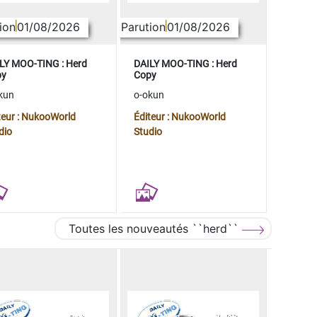
ion
01/08/2026
Parution
01/08/2026
LY MOO-TING : Herd
DAILY MOO-TING : Herd
py
Copy
kun
o-okun
teur : NukooWorld
Éditeur : NukooWorld
dio
Studio
Toutes les nouveautés ``herd``