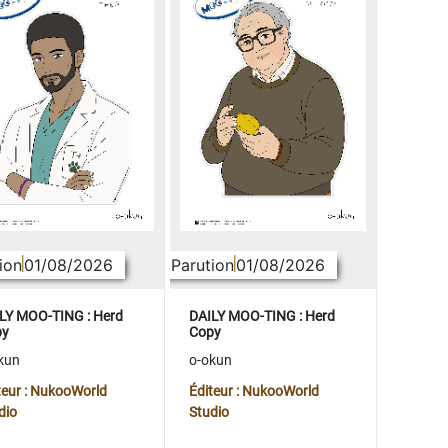
ion
01/08/2026
Parution
01/08/2026
LY MOO-TING : Herd
DAILY MOO-TING : Herd
py
Copy
kun
o-okun
teur : NukooWorld
Éditeur : NukooWorld
dio
Studio