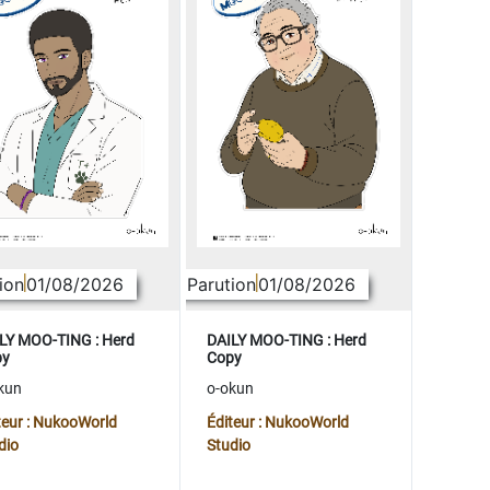
ion
01/08/2026
Parution
01/08/2026
LY MOO-TING : Herd
DAILY MOO-TING : Herd
py
Copy
kun
o-okun
teur : NukooWorld
Éditeur : NukooWorld
dio
Studio