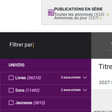
PUBLICATIONS EN SÉRIE
Toutes les annonces
(433)
Annonces du jour
(227)
re
Filtrer par
Titr
UNIVERS
Livres
(36210)
2 sous-univers
2027
Sons
(11492)
2 sous-univers
Jeunesse
(3813)