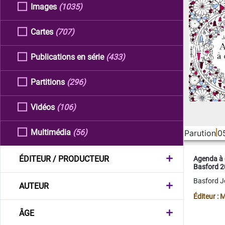
Images
(1035)
Cartes
(707)
Publications en série
(433)
Partitions
(296)
Vidéos
(106)
Multimédia
(56)
Parution
0
ÉDITEUR / PRODUCTEUR
Agenda à 
Basford 
Basford 
AUTEUR
Éditeur :
ÂGE