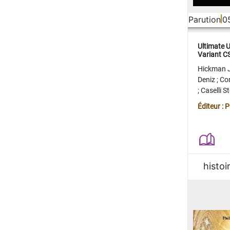
Parution
0
Ultimate 
Variant 
FERME
Hickman 
Deniz
;
Co
;
Caselli 
Juan
;
Mo
Éditeur : 
histoi