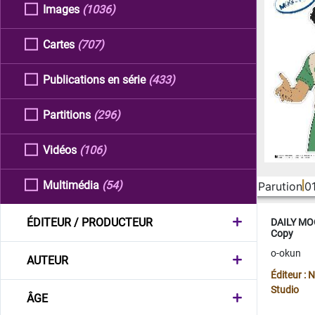
Images
(1036)
Cartes
(707)
Publications en série
(433)
Partitions
(296)
Vidéos
(106)
Multimédia
(54)
Parution
0
ÉDITEUR / PRODUCTEUR
DAILY MOO
Copy
o-okun
AUTEUR
Éditeur :
Studio
ÂGE