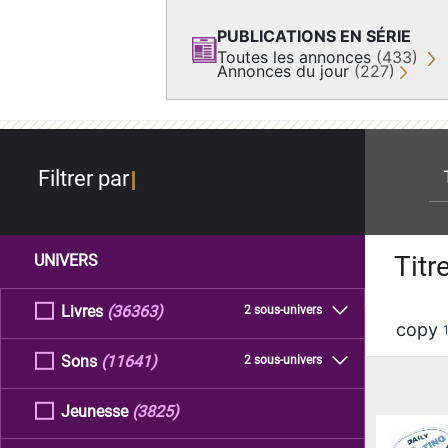
PUBLICATIONS EN SÉRIE
Toutes les annonces
(433)
Annonces du jour
(227)
re
Filtrer par
Titr
UNIVERS
Livres
(36363)
2 sous-univers
copy
Sons
(11641)
2 sous-univers
Jeunesse
(3825)