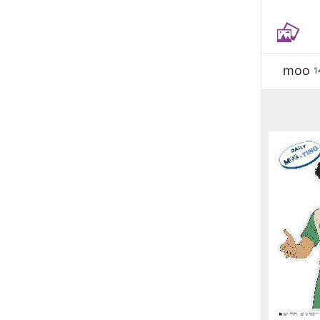
moo
1