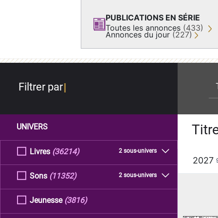
PUBLICATIONS EN SÉRIE
Toutes les annonces
(433)
Annonces du jour
(227)
re
Filtrer par
Titr
UNIVERS
Livres
(36214)
2 sous-univers
2027
Sons
(11352)
2 sous-univers
Jeunesse
(3816)