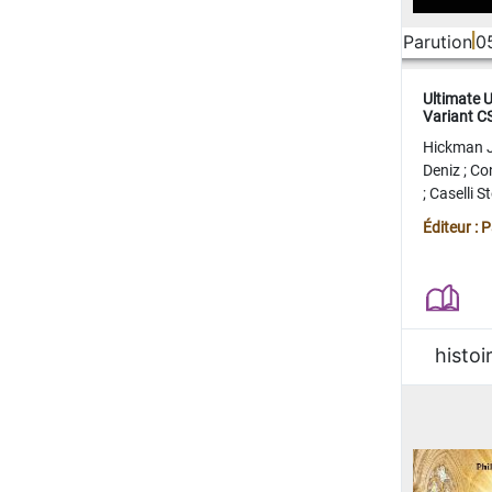
Parution
0
Ultimate 
Variant 
FERME
Hickman 
Deniz
;
Co
;
Caselli 
Juan
;
Mo
Éditeur : 
histoi