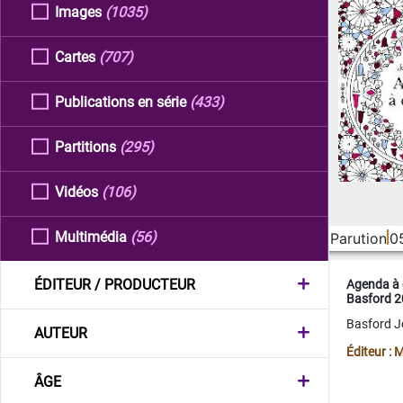
Images
(1035)
Cartes
(707)
Publications en série
(433)
Partitions
(295)
Vidéos
(106)
Multimédia
(56)
Parution
0
ÉDITEUR / PRODUCTEUR
Agenda à 
Basford 
Basford 
AUTEUR
Éditeur :
ÂGE