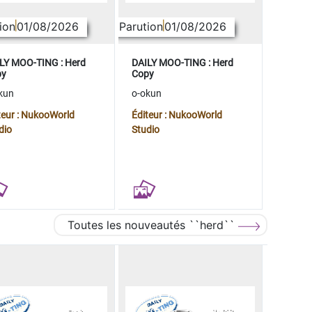
ion
01/08/2026
Parution
01/08/2026
LY MOO-TING : Herd
DAILY MOO-TING : Herd
py
Copy
kun
o-okun
teur : NukooWorld
Éditeur : NukooWorld
dio
Studio
Toutes les nouveautés ``herd``