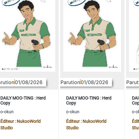
rution
01/08/2026
Parution
01/08/2026
Parut
DAILY MOO-TING : Herd
DAILY MOO-TING : Herd
DAI
Copy
Copy
Co
o-okun
o-okun
o-o
Éditeur : NukooWorld
Éditeur : NukooWorld
Édi
Studio
Studio
Stu