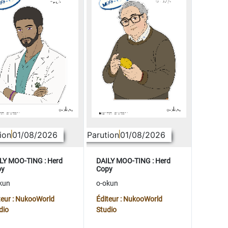
ion
01/08/2026
Parution
01/08/2026
LY MOO-TING : Herd
DAILY MOO-TING : Herd
py
Copy
kun
o-okun
teur : NukooWorld
Éditeur : NukooWorld
dio
Studio