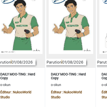
rution
01/08/2026
Parution
01/08/2026
Parut
DAILY MOO-TING : Herd
DAILY MOO-TING : Herd
DAI
Copy
Copy
Co
o-okun
o-okun
o-o
Éditeur : NukooWorld
Éditeur : NukooWorld
Édi
Studio
Studio
Stu