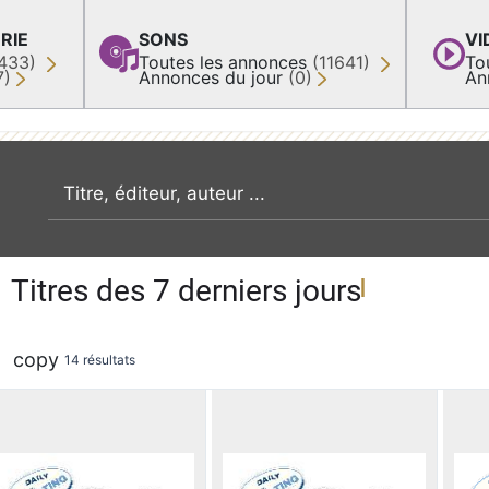
RIE
SONS
VI
433)
Toutes les annonces
(11641)
To
7)
Annonces du jour
(0)
An
recherche par mot clé
Titres des 7 derniers jours
copy
14 résultats