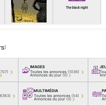
The black night
rs
IMAGES
JE
(707)
Toutes les annonces
(1036)
Tou
Annonces du jour
(0)
Ann
MULTIMÉDIA
P
36363)
Toutes les annonces
(54)
To
Annonces du jour
(0)
An