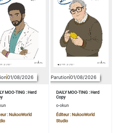
ion
01/08/2026
Parution
01/08/2026
LY MOO-TING : Herd
DAILY MOO-TING : Herd
py
Copy
kun
o-okun
teur : NukooWorld
Éditeur : NukooWorld
dio
Studio