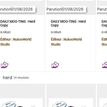
rution
01/08/2026
Parution
01/08/2026
Parut
DAILY MOO-TING : Herd
DAILY MOO-TING : Herd
DAI
Copy
Copy
Co
o-okun
o-okun
o-o
Éditeur : NukooWorld
Éditeur : NukooWorld
Édi
Studio
Studio
Stu
herd
14 résultats