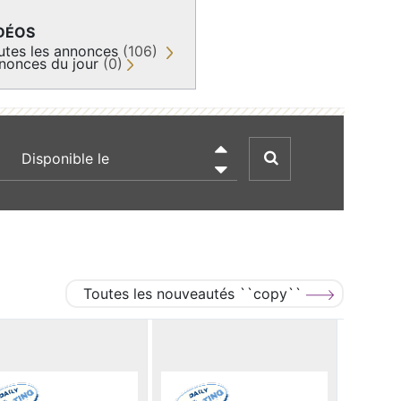
DÉOS
utes les annonces
(106)
nonces du jour
(0)
recherche par date

Toutes les nouveautés ``copy``