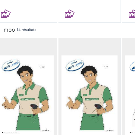
moo
14 résultats