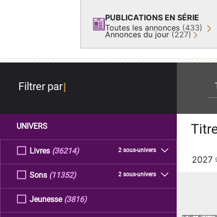
PUBLICATIONS EN SÉRIE
Toutes les annonces
(433)
Annonces du jour
(227)
re
Filtrer par
Titr
UNIVERS
Livres
(36214)
2 sous-univers
2027
Sons
(11352)
2 sous-univers
Jeunesse
(3816)