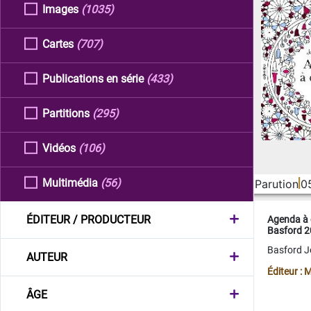
Images
(1035)
Cartes
(707)
Publications en série
(433)
Partitions
(295)
Vidéos
(106)
Multimédia
(56)
Parution
0
ÉDITEUR / PRODUCTEUR
Agenda à 
Basford 
Basford 
AUTEUR
Éditeur :
ÂGE