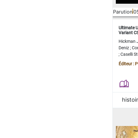
Parution
0
Ultimate 
Variant 
FERME
Hickman 
Deniz
;
Co
;
Caselli 
Juan
;
Mo
Éditeur : 
histoi