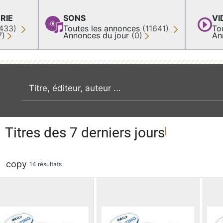
RIE
SONS
VI
433)
Toutes les annonces
(11641)
To
7)
Annonces du jour
(0)
An
recherche par mot clé
Titres des 7 derniers jours
copy
14 résultats