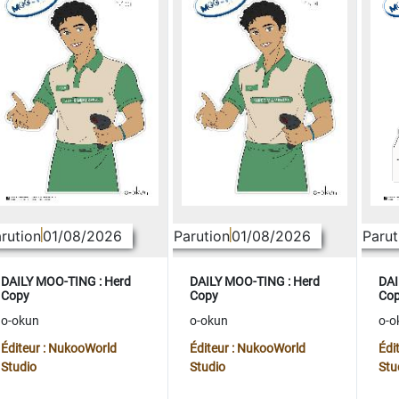
rution
01/08/2026
Parution
01/08/2026
Parut
DAILY MOO-TING : Herd
DAILY MOO-TING : Herd
DAI
Copy
Copy
Co
o-okun
o-okun
o-o
Éditeur : NukooWorld
Éditeur : NukooWorld
Édi
Studio
Studio
Stu