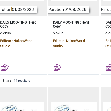
rution
01/08/2026
Parution
01/08/2026
Parut
DAILY MOO-TING : Herd
DAILY MOO-TING : Herd
DAI
Copy
Copy
Co
o-okun
o-okun
o-o
Éditeur : NukooWorld
Éditeur : NukooWorld
Édi
Studio
Studio
Stu
herd
14 résultats