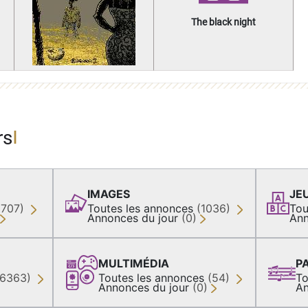
The black night
rs
IMAGES
JE
(707)
Toutes les annonces
(1036)
Tou
Annonces du jour
(0)
Ann
MULTIMÉDIA
P
36363)
Toutes les annonces
(54)
To
Annonces du jour
(0)
An