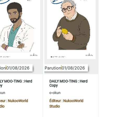
ion
01/08/2026
Parution
01/08/2026
LY MOO-TING : Herd
DAILY MOO-TING : Herd
py
Copy
kun
o-okun
teur : NukooWorld
Éditeur : NukooWorld
dio
Studio