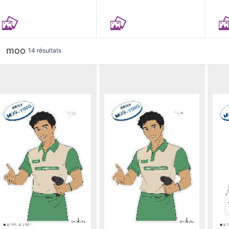
moo
14 résultats