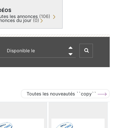
DÉOS
utes les annonces
(106)
nonces du jour
(0)
recherche par date

Toutes les nouveautés ``copy``