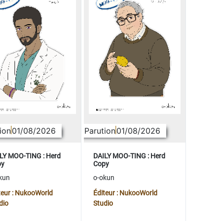
ion
01/08/2026
Parution
01/08/2026
LY MOO-TING : Herd
DAILY MOO-TING : Herd
py
Copy
kun
o-okun
teur : NukooWorld
Éditeur : NukooWorld
dio
Studio