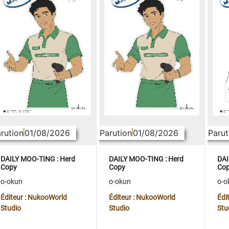
rution
01/08/2026
Parution
01/08/2026
Parut
DAILY MOO-TING : Herd
DAILY MOO-TING : Herd
DAI
Copy
Copy
Co
o-okun
o-okun
o-o
Éditeur : NukooWorld
Éditeur : NukooWorld
Édi
Studio
Studio
Stu