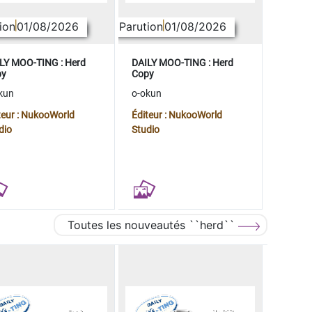
ion
01/08/2026
Parution
01/08/2026
LY MOO-TING : Herd
DAILY MOO-TING : Herd
py
Copy
kun
o-okun
teur : NukooWorld
Éditeur : NukooWorld
dio
Studio
Toutes les nouveautés ``herd``