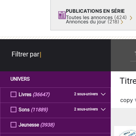
PUBLICATIONS EN SÉRIE
Toutes les annonces
(424)
Annonces du jour
(218)
re
Filtrer par
Titr
UNIVERS
Livres
(36647)
2 sous-univers
copy
Sons
(11889)
2 sous-univers
Jeunesse
(3938)