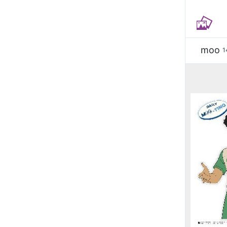
moo
1