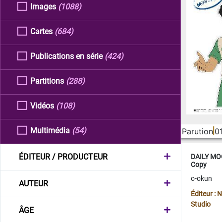
Images
(1088)
Cartes
(684)
Publications en série
(424)
Partitions
(288)
Vidéos
(108)
Multimédia
(54)
Parution
0
ÉDITEUR / PRODUCTEUR
DAILY MOO
Copy
o-okun
AUTEUR
Éditeur :
Studio
ÂGE