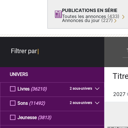
PUBLICATIONS EN SÉRIE
Toutes les annonces
(433)
Annonces du jour
(227)
re
Filtrer par
Titr
UNIVERS
Livres
(36210)
2 sous-univers
2027
Sons
(11492)
2 sous-univers
Jeunesse
(3813)