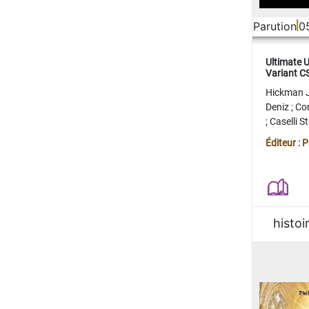
Parution
0
Ultimate 
Variant 
FERME
Hickman 
Deniz
;
Co
;
Caselli 
Juan
;
Mo
Éditeur : 
histoi