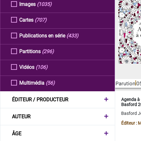
Images
(1035)
Cartes
(707)
Publications en série
(433)
Partitions
(296)
Vidéos
(106)
Multimédia
(56)
Parution
0
ÉDITEUR / PRODUCTEUR
Agenda à 
Basford 
Basford 
AUTEUR
Éditeur :
ÂGE