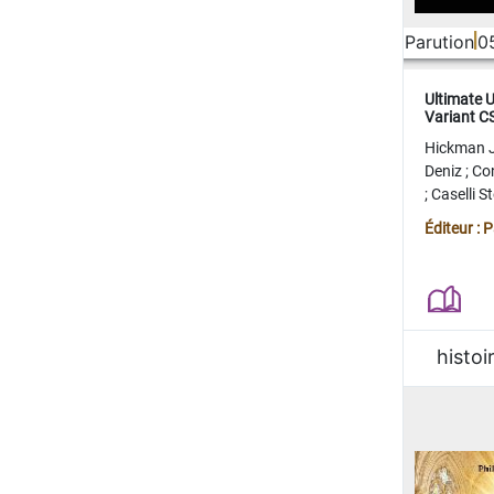
Parution
0
Ultimate 
Variant 
FERME
Hickman 
Deniz
;
Co
;
Caselli 
Juan
;
Mo
Éditeur : 
histoi