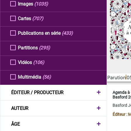
Images
(1035)
Cartes
(707)
Publications en série
(433)
Partitions
(295)
Vidéos
(106)
Multimédia
(56)
Parution
0
ÉDITEUR / PRODUCTEUR
Agenda à 
Basford 
Basford 
AUTEUR
Éditeur :
ÂGE