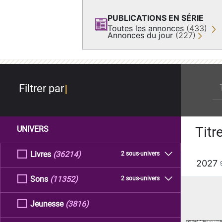
PUBLICATIONS EN SÉRIE
Toutes les annonces
(433)
Annonces du jour
(227)
re
Filtrer par
Titr
UNIVERS
Livres
(36214)
2 sous-univers
2027
Sons
(11352)
2 sous-univers
Jeunesse
(3816)