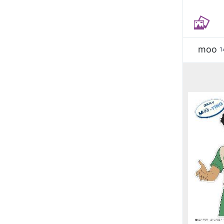
moo
1