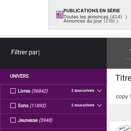
PUBLICATIONS EN SÉRIE
Toutes les annonces
(424)
Annonces du jour
(218)
re
Filtrer par
Titr
UNIVERS
Livres
(36842)
2 sous-univers
copy
Sons
(11892)
2 sous-univers
Jeunesse
(3948)