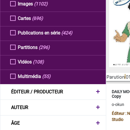
Images
(1102)
Cartes
(696)
Publications en série
(424)
Partitions
(296)
Vidéos
(108)
Multimédia
(55)
Parution
0
ÉDITEUR / PRODUCTEUR
DAILY MOO
Copy
o-okun
AUTEUR
Éditeur :
Studio
ÂGE