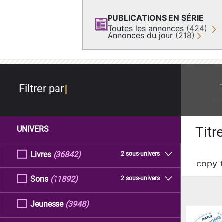
PUBLICATIONS EN SÉRIE
Toutes les annonces
(424)
Annonces du jour
(218)
re
Filtrer par
Titr
UNIVERS
Livres
(36842)
2 sous-univers
copy
Sons
(11892)
2 sous-univers
Jeunesse
(3948)