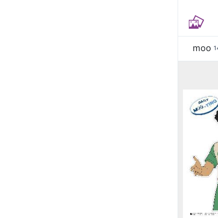
moo
1