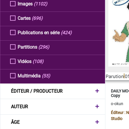
Images
(1102)
Cartes
(696)
Publications en série
(424)
Partitions
(296)
Vidéos
(108)
Multimédia
(55)
Parution
0
ÉDITEUR / PRODUCTEUR
DAILY MOO
Copy
o-okun
AUTEUR
Éditeur :
Studio
ÂGE