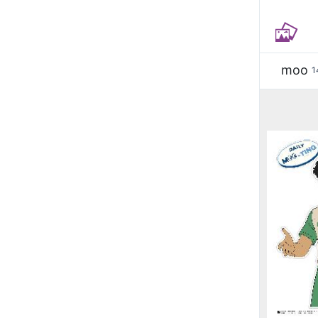
moo
1