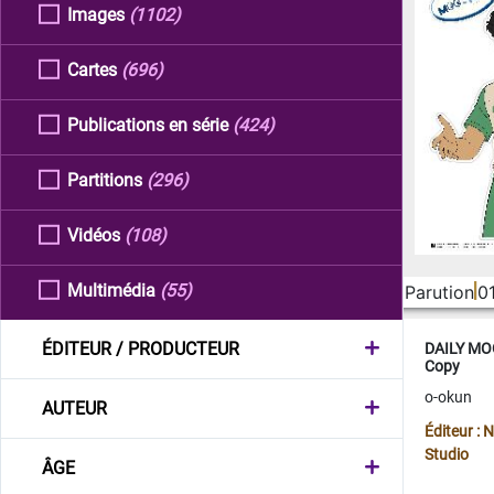
Images
(1102)
Cartes
(696)
Publications en série
(424)
Partitions
(296)
Vidéos
(108)
Multimédia
(55)
Parution
0
ÉDITEUR / PRODUCTEUR
DAILY MOO
Copy
o-okun
AUTEUR
Éditeur :
Studio
ÂGE