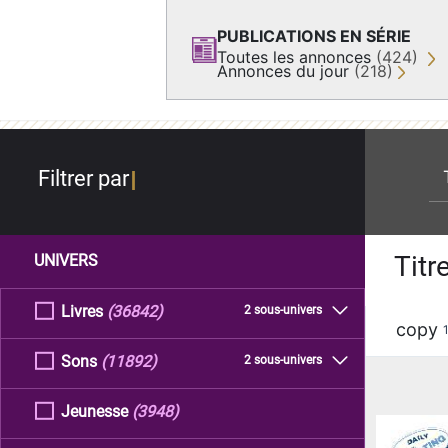
PUBLICATIONS EN SÉRIE
Toutes les annonces
(424)
Annonces du jour
(218)
re
Filtrer par
Titr
UNIVERS
Livres
(36842)
2 sous-univers
copy
Sons
(11892)
2 sous-univers
Jeunesse
(3948)