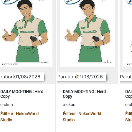
rution
01/08/2026
Parution
01/08/2026
Parut
DAILY MOO-TING : Herd
DAILY MOO-TING : Herd
DAI
Copy
Copy
Co
o-okun
o-okun
o-o
Éditeur : NukooWorld
Éditeur : NukooWorld
Édi
Studio
Studio
Stu