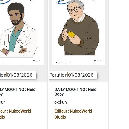
ion
01/08/2026
Parution
01/08/2026
LY MOO-TING : Herd
DAILY MOO-TING : Herd
py
Copy
kun
o-okun
teur : NukooWorld
Éditeur : NukooWorld
dio
Studio