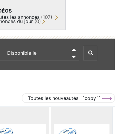
DÉOS
utes les annonces
(107)
nonces du jour
(0)
recherche par date

Toutes les nouveautés ``copy``