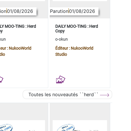
ion
01/08/2026
Parution
01/08/2026
LY MOO-TING : Herd
DAILY MOO-TING : Herd
py
Copy
kun
o-okun
teur : NukooWorld
Éditeur : NukooWorld
dio
Studio
Toutes les nouveautés ``herd``