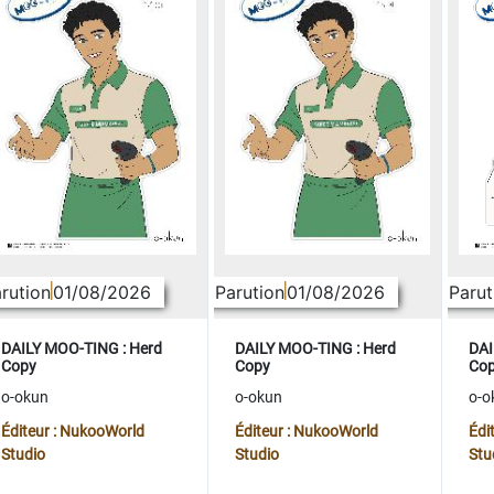
rution
01/08/2026
Parution
01/08/2026
Parut
DAILY MOO-TING : Herd
DAILY MOO-TING : Herd
DAI
Copy
Copy
Co
o-okun
o-okun
o-o
Éditeur : NukooWorld
Éditeur : NukooWorld
Édi
Studio
Studio
Stu