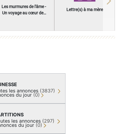
Next
Les murmures de l'âme -
Lettre(s) à ma mère
Un voyage au cœur des
questions qui façonnent
une vie
UNESSE
tes les annonces
(3837)
onces du jour
(0)
ARTITIONS
utes les annonces
(297)
nonces du jour
(0)