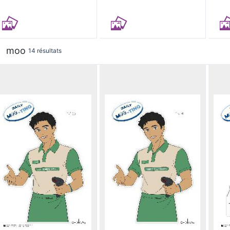
moo
14 résultats