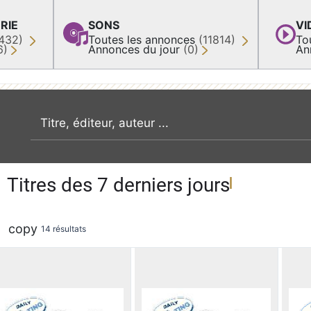
RIE
SONS
VI
432)
Toutes les annonces
(11814)
To
6)
Annonces du jour
(0)
An
recherche par mot clé
Titres des 7 derniers jours
copy
14 résultats