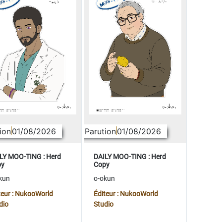
ion
01/08/2026
Parution
01/08/2026
LY MOO-TING : Herd
DAILY MOO-TING : Herd
py
Copy
kun
o-okun
teur : NukooWorld
Éditeur : NukooWorld
dio
Studio