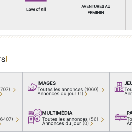
AVENTURES AU
Love of Kill
FEMININ
rs
IMAGES
JE
(707)
Toutes les annonces
(1060)
Tou
Annonces du jour
(1)
Ann
MULTIMÉDIA
P
36407)
Toutes les annonces
(56)
To
Annonces du jour
(0)
An