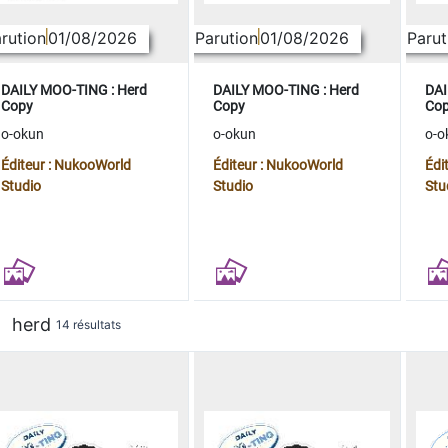
rution
01/08/2026
Parution
01/08/2026
Parut
DAILY MOO-TING : Herd
DAILY MOO-TING : Herd
DAI
Copy
Copy
Co
o-okun
o-okun
o-o
Éditeur : NukooWorld
Éditeur : NukooWorld
Édi
Studio
Studio
Stu
herd
14 résultats